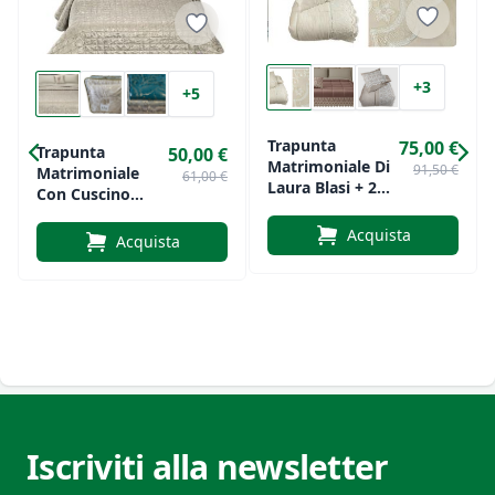
Dona un tocco di classe alla tua camera con il
raffinato stile di
Renato Balestra
e lasciati
+3
coccolare dalla sua morbidezza. Perfetta per chi
+5
cerca un'alta qualità e un design esclusivo.
Trapunta
75,00 €
Trapunta
50,00 €
Matrimoniale Di
91,50 €
Matrimoniale
61,00 €
Laura Blasi + 2
Con Cuscino
Cuscini Arredo In
Arredo Di Laura
Pizzo
Acquista
Blasi Art. Livia
Acquista
Iscriviti alla newsletter