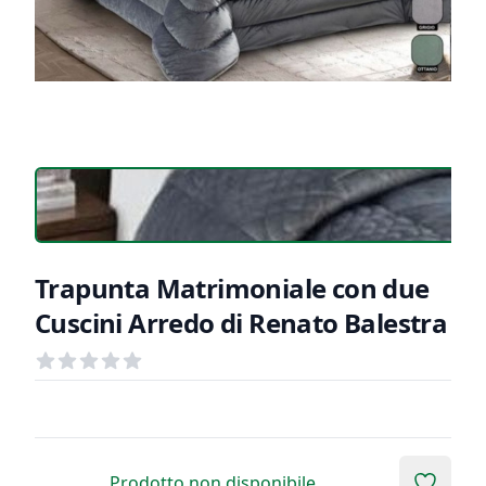
Trapunta Matrimoniale con due
Cuscini Arredo di Renato Balestra
Recensioni
out of 5 stars
Informazioni Prodotto
Descrizione riassuntiva
Prodotto non disponibile