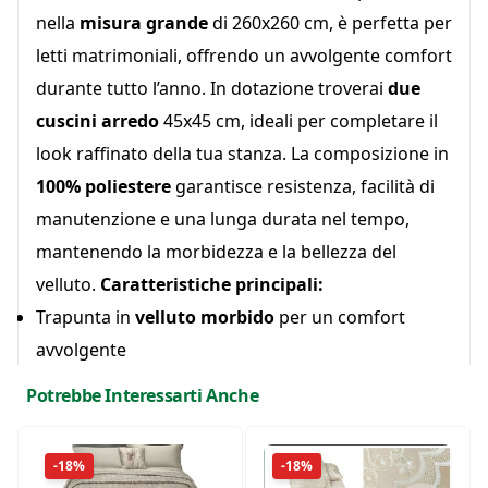
nella
misura grande
di 260x260 cm, è perfetta per
letti matrimoniali, offrendo un avvolgente comfort
durante tutto l’anno. In dotazione troverai
due
cuscini arredo
45x45 cm, ideali per completare il
look raffinato della tua stanza. La composizione in
100% poliestere
garantisce resistenza, facilità di
manutenzione e una lunga durata nel tempo,
mantenendo la morbidezza e la bellezza del
velluto.
Caratteristiche principali:
Trapunta in
velluto morbido
per un comfort
avvolgente
Misura grande
(260x260 cm) per letti
Potrebbe Interessarti Anche
matrimoniali
Include
due cuscini arredo
45x45 cm
-18%
-18%
100% poliestere
, facile da curare e resistente