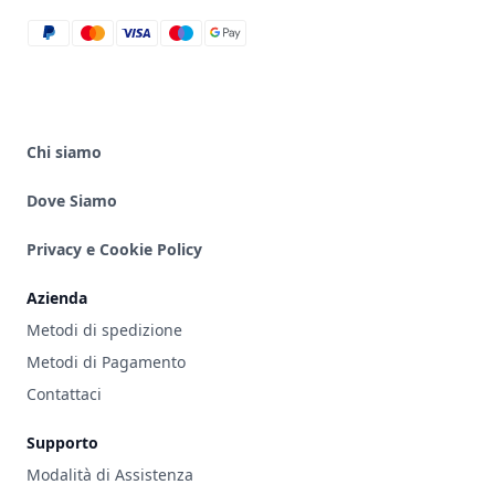
paypal
mastercard
visa
maestro
google_pay
Chi siamo
Dove Siamo
Privacy e Cookie Policy
Azienda
Metodi di spedizione
Metodi di Pagamento
Contattaci
Supporto
Modalità di Assistenza