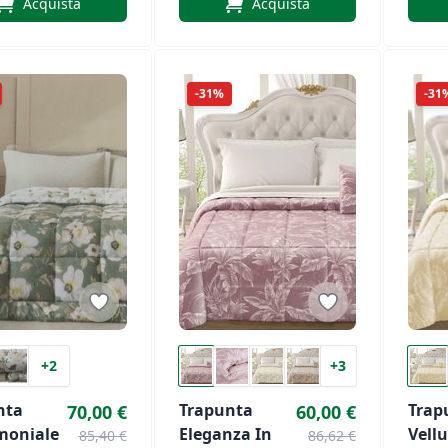
Acquista
Acquista
Riviera
-31%
-31
+2
+3
nta
Trapunta
Trap
70,00 €
60,00 €
moniale
Eleganza In
Vell
85,40 €
86,62 €