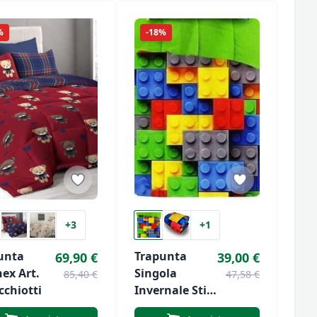
%
-18%
+3
+1
unta
Trapunta
69,90 €
39,00 €
 Art.
Singola
85,40 €
47,58 €
cchiotti
Invernale Stile
Mattoncini