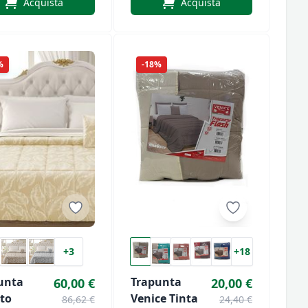
Acquista
Acquista
Lego
%
-18%
+3
+18
unta
Trapunta
60,00 €
20,00 €
uto
Venice Tinta
86,62 €
24,40 €