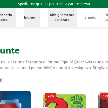
Spedizione gratuita per ordini a partire da €50
ncheria
Abbigliamento
Ch
Intimo
Brands
Letto
Calibrato
si
punte
nella sezione Trapunte di Intimo Egidio! Qui troverai una vas
nte selezionati per soddisfare ogni tua esigenza. Sfoglia la 
9
-20%
-19