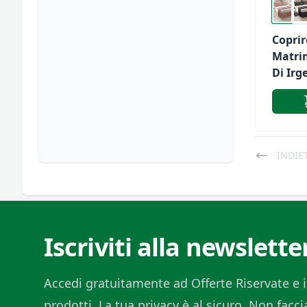
Coprir
Matri
Di Irg
INDIE
Iscriviti alla newslette
Accedi gratuitamente ad Offerte Riservate e i
prodotti. La tua privacy è al sicuro. Non fac