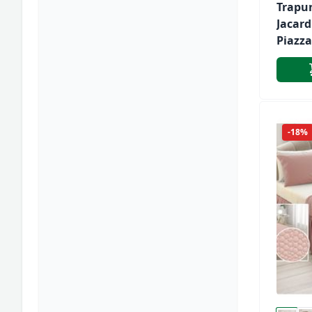
Trapu
Jacard
Piazza
Pierre
Art. 1
-18%