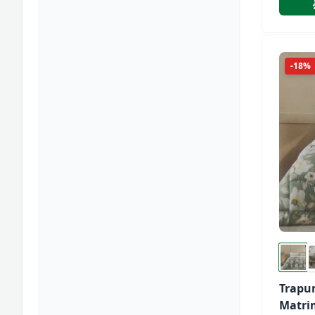
-18%
Trapu
Matri