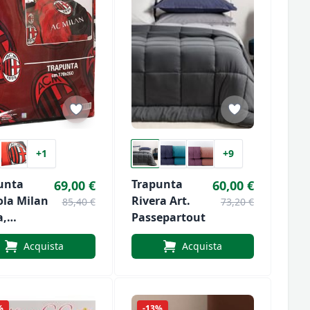
+1
+9
unta
Trapunta
69,00 €
60,00 €
ola Milan
Rivera Art.
85,40 €
73,20 €
a,
Passepartout
ida E
Acquista
Acquista
cialmente
onera
%
-13%