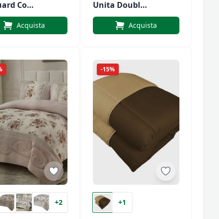
uard Con
Unita Double
ino
Face Art. Flash
Acquista
Acquista
dinato
 Gemma
%
-15%
+2
+1