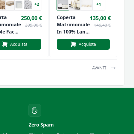
+2
+1
rta
Coperta
250,00 €
135,00 €
imoniale
Matrimoniale
305,00 €
146,40 €
le Face
In 100% Lana
00% Lana
Vergine Di
Acquista
Acquista
nos
Lanerossi
rfine Di
rossi
AVANTI
Zero Spam