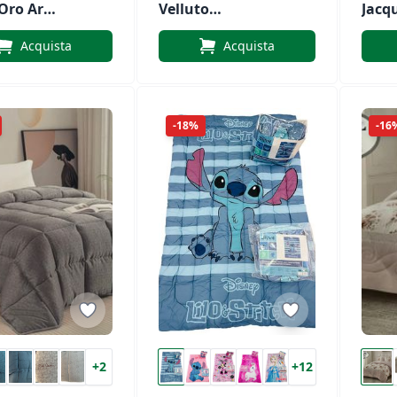
Oro Art.
Velluto
Jacq
Jacquard Con
Cusc
Acquista
Acquista
Cuscino
Coor
Coordinato
Art.
Art. Kenya
-18%
-16
+2
+12