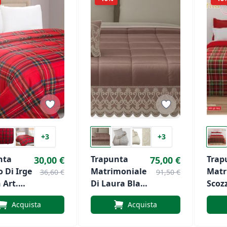
+3
+3
nta
Trapunta
Trap
30,00 €
75,00 €
o Di Irge
Matrimoniale
Matr
36,60 €
91,50 €
 Art.
Di Laura Blasi
Scoz
+ 2 Cuscini
Zucc
Acquista
Acquista
Arredo In
Art.
Pizzo