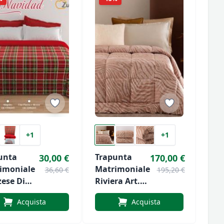
+1
+1
unta
Trapunta
30,00 €
170,00 €
imoniale
Matrimoniale
36,60 €
195,20 €
zese Di
Riviera Art.
hissime
Cody
Acquista
Acquista
 Navidad