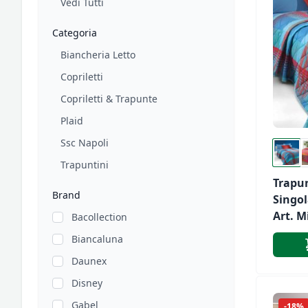
Vedi Tutti
Categoria
Biancheria Letto
Copriletti
Copriletti & Trapunte
Plaid
Ssc Napoli
Trapuntini
Trapu
Brand
Singol
Art. Mi
Bacollection
Biancaluna
Daunex
Disney
Gabel
-18%