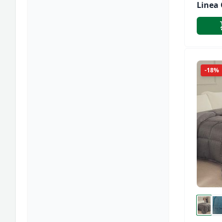
Linea 
Cleris
-18%