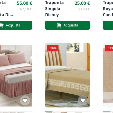
nta
Trapunta
Trap
55,00 €
25,00 €
Singola
Roya
67,10 €
30,50 €
ta Di
Disney
Con 
 Cardin
Art. 
Acquista
Acquista
-18%
-18