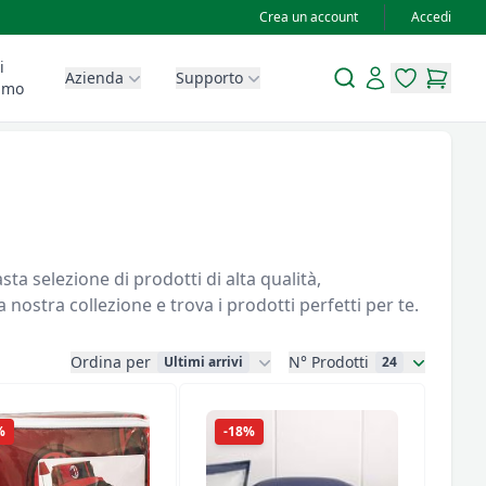
Crea un account
Accedi
i
Search
Account
Azienda
Supporto
items in wis
items in
amo
ta selezione di prodotti di alta qualità,
nostra collezione e trova i prodotti perfetti per te.
Ordina per
N° Prodotti
Ultimi arrivi
24
%
-18%