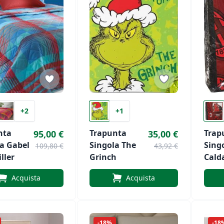
+2
+1
nta
Trapunta
Trap
95,00 €
35,00 €
a Gabel
Singola The
Sing
109,80 €
43,92 €
ller
Grinch
Cald
Morb
Acquista
Acquista
Uffi
Ross
-18%
-18