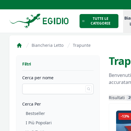
Intimo Egidio
Bia
TUTTE LE
CATEGORIE
Biancheria Letto
Trapunte
Home
Tra
Filtri
Filtri
Benvenuti 
Cerca per nome
accuratame
Risultati
2
Cerca Per
Bestseller
-13%
I Più Popolari