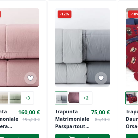
-12%
-18
+3
+2
nta
Trapunta
Trap
160,00 €
75,00 €
moniale
Matrimoniale
Daunex
195,20 €
85,40 €
iera
Passpartout
Orsa
eloury
Midseason Di