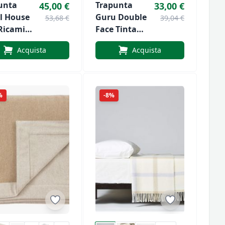
unta
Trapunta
45,00 €
33,00 €
l House
Guru Double
53,68 €
39,04 €
Ricami
Face Tinta
Ida
Unita
Acquista
Acquista
%
-8%