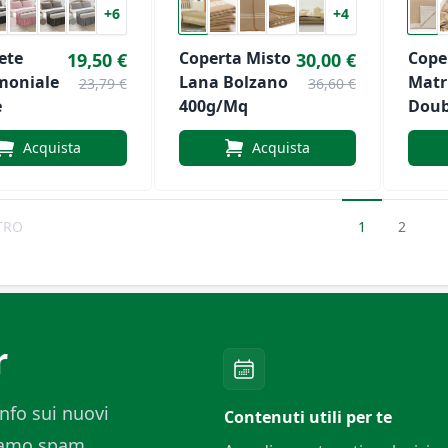
+6
+4
ete
Coperta Misto
Cope
19,50 €
30,00 €
moniale
Lana Bolzano
Matr
23,79 €
36,60 €
e
400g/mq
Doub
In 1
Acquista
Acquista
Meri
Supe
Lane
TRO
1
2
r
nfo sui nuovi
Contenuti utili per te
ciamo spam.