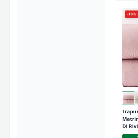
-18%
Trapu
Matri
Di Riv
Art. V