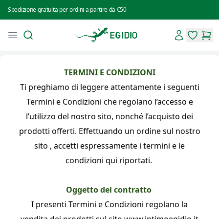
Spedizione gratuita per ordini a partire da €50
Search
Account
Open menu
Intimo Egidio
items in 
items
TERMINI E CONDIZIONI
Ti preghiamo di leggere attentamente i seguenti
Termini e Condizioni che regolano l’accesso e
l’utilizzo del nostro sito, nonché l’acquisto dei
prodotti offerti. Effettuando un ordine sul nostro
sito , accetti espressamente i termini e le
condizioni qui riportati.
Oggetto del contratto
I presenti Termini e Condizioni regolano la