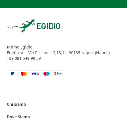
Footer
Intimo Egidio
Egidio srl - Via Pessina 12,13,14, 80135 Napoli (Napoli)
+39 081 549 99 59
paypal
mastercard
visa
maestro
google_pay
Chi siamo
Dove Siamo