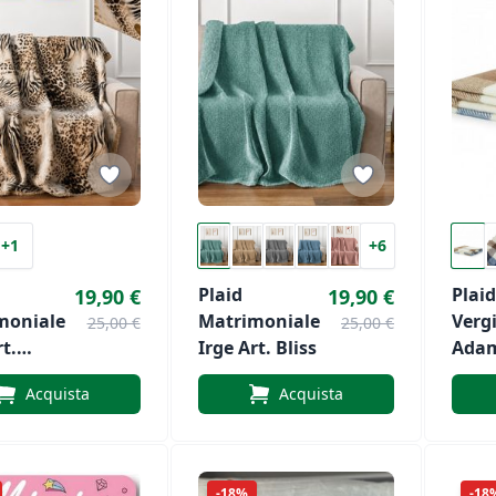
+1
+6
Plaid
Plai
19,90 €
19,90 €
moniale
Matrimoniale
Vergi
25,00 €
25,00 €
rt.
Irge Art. Bliss
Adam
ulu Con
Chec
Acquista
Acquista
Inclusa
Lane
-18%
-18