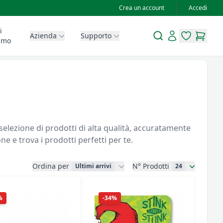
Crea un account
Accedi
i
Search
Account
Azienda
Supporto
items in wis
items in
amo
selezione di prodotti di alta qualità, accuratamente
ne e trova i prodotti perfetti per te.
Ordina per
N° Prodotti
Ultimi arrivi
24
%
-34%