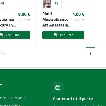
+3
+3
Plaid
9,00 €
4,00 €
obianco
Mastrobianco
10,98 €
6,10 €
xury In
Art Anastasia
inta Unita
In Pile In
Acquista
Acquista
Morbida
Microfibra
Varie Fantasie
TRO
1
r
nfo sui nuovi
Contenuti utili per te
ciamo spam.