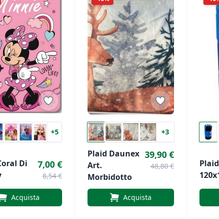
+5
+3
Plaid Daunex
39,90 €
Coral Di
Plaid
7,00 €
Art.
48,80 €
y
120x
8,54 €
Morbidotto
Acquista
Acquista