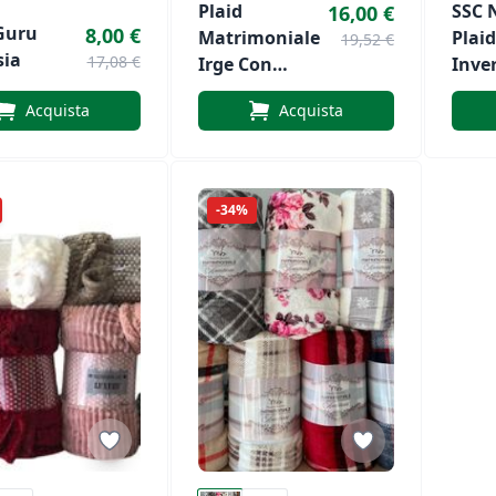
Plaid
SSC 
16,00 €
Guru
8,00 €
Matrimoniale
Plaid
19,52 €
sia
17,08 €
Irge Con
Inve
Fantasia
Acquista
Acquista
Scozzese
-34%