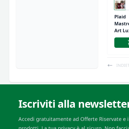
Plaid
Mastr
Art Lu
Pile T
INDIE
Iscriviti alla newslette
Accedi gratuitamente ad Offerte Riservate e i
prodotti. La tua privacy è al sicuro. Non fac