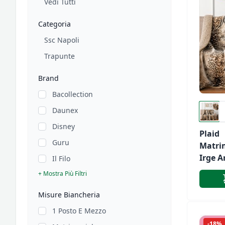
Vedi Tutti
Categoria
Ssc Napoli
Trapunte
Brand
Bacollection
Daunex
Disney
Plaid
Guru
Matri
Irge A
Il Filo
Honol
+ Mostra Più Filtri
Borsa 
Misure Biancheria
1 Posto E Mezzo
-18%