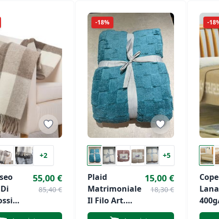
-18%
-18
+2
+5
Iseo
Plaid
Cope
55,00 €
15,00 €
 Di
Matrimoniale
Lana
85,40 €
18,30 €
ossi
Il Filo Art.
400g
Lana
Alaska