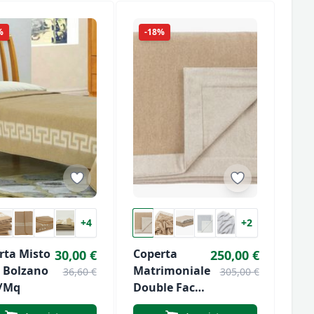
%
-18%
+4
+2
rta Misto
Coperta
30,00 €
250,00 €
 Bolzano
Matrimoniale
36,60 €
305,00 €
/mq
Double Face
In 100% Lana