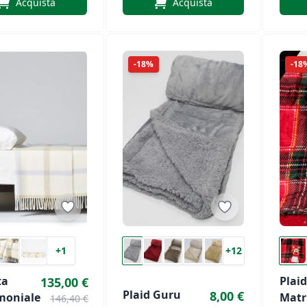
Acquista
Acquista
ne
-18%
-18
+1
+12
ta
Plaid
135,00 €
Plaid Guru
8,00 €
moniale
Matr
146,40 €