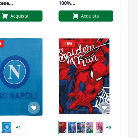
zese
100%
robianco
Poliestere
Acquista
Acquista
%
-18%
+1
+9