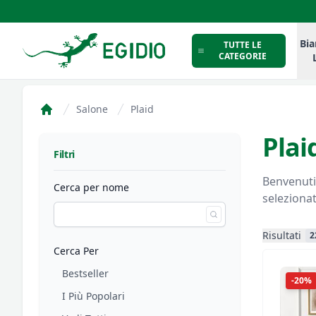
Intimo Egidio
Bia
TUTTE LE
CATEGORIE
Salone
Plaid
Home
Plai
Filtri
Filtri
Benvenuti 
Cerca per nome
selezionat
Risultati
2
Cerca Per
Bestseller
-20%
I Più Popolari