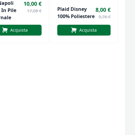
Napoli
10,00 €
Plaid Disney
8,00 €
 In Pile
17,08 €
100% Poliestere
9,76 €
rnale
Acquista
Acquista