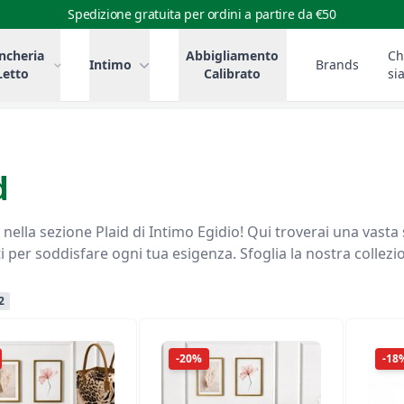
Spedizione gratuita per ordini a partire da €50
ncheria
Abbigliamento
Ch
Intimo
Brands
Letto
Calibrato
si
d
nella sezione Plaid di Intimo Egidio! Qui troverai una vasta 
i per soddisfare ogni tua esigenza. Sfoglia la nostra collezio
2
-20%
-18