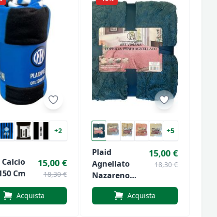
+2
+5
Plaid
15,00 €
 Calcio
15,00 €
Agnellato
18,30 €
150 Cm
18,30 €
Nazareno
Gabrielli Art.
Acquista
Acquista
Viviana