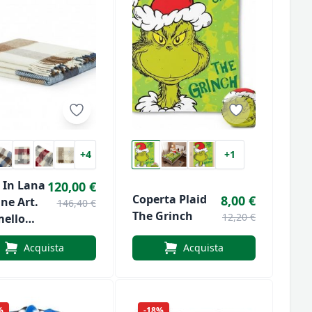
+4
+1
d In Lana
120,00 €
Coperta Plaid
8,00 €
ne Art.
146,40 €
The Grinch
12,20 €
ello
k Di
Acquista
Acquista
rossi
%
-18%