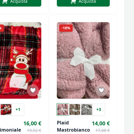
Acquista
Acquista
Merinos
Superfine Di
Lanerossi
%
-18%
+1
+3
Plaid
16,00 €
14,00 €
imoniale
Mastrobianco
19,52 €
17,08 €