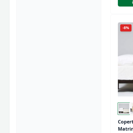
Vergi
-8%
Coper
Matri