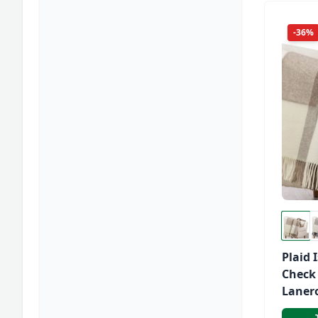
-36%
Plaid 
Check
Laner
100% 