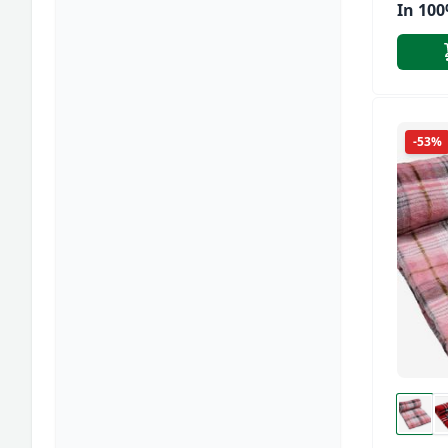
In 10
Vergin
Laner
-53%