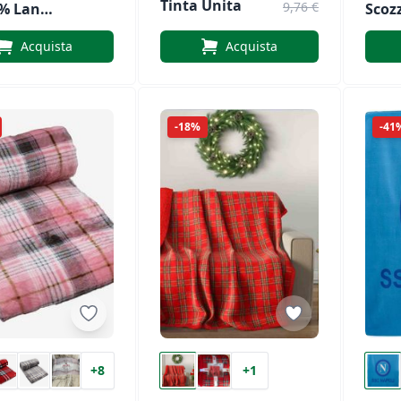
Tinta Unita
9,76 €
0% Lana
Scoz
e Di
Mast
Acquista
Acquista
ossi
-18%
-41
+8
+1