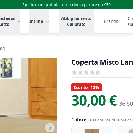
Spedizione gratuita per ordini a partire da €50
ncheria
Abbigliamento
Ch
Intimo
Brands
Letto
Calibrato
si
/mq
Coperta Misto La
Recensioni
out of 5 stars
Informazioni Prodotto
Descrizione riassuntiva
Sconto -18%
30,00 €
36,60
Colore
Seleziona una delle opzioni 
Colore