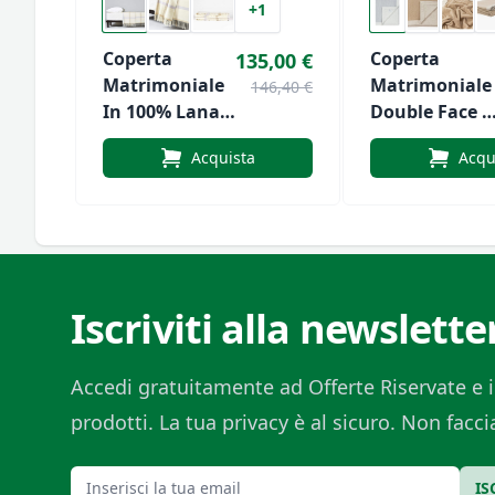
+1
Coperta
Coperta
135,00 €
Matrimoniale
Matrimoniale
146,40 €
In 100% Lana
Double Face I
Vergine Di
100% Lana
Acquista
Acqu
Lanerossi
Merinos
Superfine Di
Lanerossi
Iscriviti alla newslette
Accedi gratuitamente ad Offerte Riservate e i
prodotti. La tua privacy è al sicuro. Non fac
Email
IS