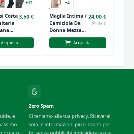
+12
+4
si Corta
Maglia Intima /
Magl
3,50 €
24,00 €
itaria
Camiciola Da
Ragn
29,28 €
Lana
Donna Mezza
Mani
ico
Manica Corta In
Pura
Acquista
Acquista
Lana Cotone
Pizzo
Liabel
Zero Spam
uide, e
Ci teniamo alla tua privacy. Riceverai
 massimo
solo le informazioni più rilevanti per
ggiornato
te, senza pubblicità indesiderata o e-