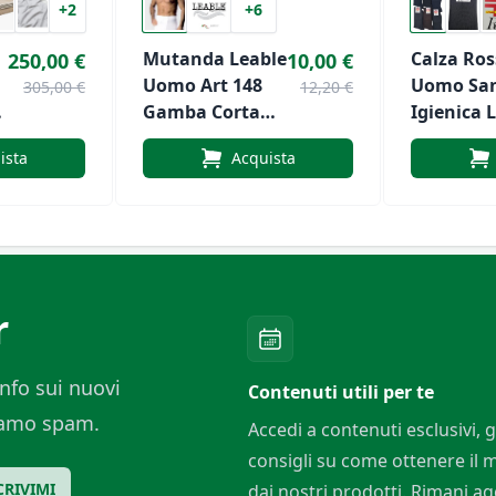
+2
+6
Mutanda Leable
Calza Ros
250,00 €
10,00 €
Uomo Art 148
Uomo San
305,00 €
12,20 €
n
Gamba Corta
Igienica 
Anallergico
Con Elast
ista
Acquista
Lana & Cotone
Art.2060
r
nfo sui nuovi
Contenuti utili per te
ciamo spam.
Accedi a contenuti esclusivi, g
consigli su come ottenere il
CRIVIMI
dai nostri prodotti. Rimani a