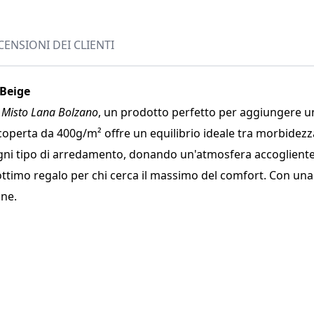
CENSIONI DEI CLIENTI
 Beige
 Misto Lana Bolzano
, un prodotto perfetto per aggiungere un t
perta da 400g/m² offre un equilibrio ideale tra morbidezza, r
ogni tipo di arredamento, donando un'atmosfera accogliente e
 ottimo regalo per chi cerca il massimo del comfort. Con un
one.