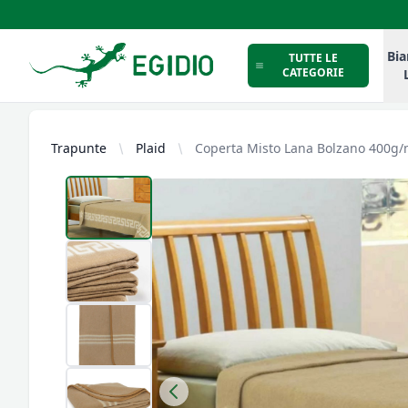
Intimo Egidio
Bia
TUTTE LE
CATEGORIE
Trapunte
Plaid
Coperta Misto Lana Bolzano 400g