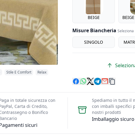
BEIGE
BEIGE
Misure Biancheria
Seleziona 
misure biancheria
SINGOLO
MATR
Seleziona
e
Stile E Comfort
Relax
Paga in totale sicurezza con
Spediamo in tutto il
PayPal, Carta di Credito,
con imballi specifici p
Contrassegno o Bonifico
nostri prodotti
Bancario
Imballaggio sicuro
Pagamenti sicuri