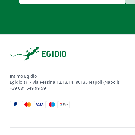
Footer
Intimo Egidio
Egidio srl - Via Pessina 12,13,14, 80135 Napoli (Napoli)
+39 081 549 99 59
paypal
mastercard
visa
maestro
google_pay