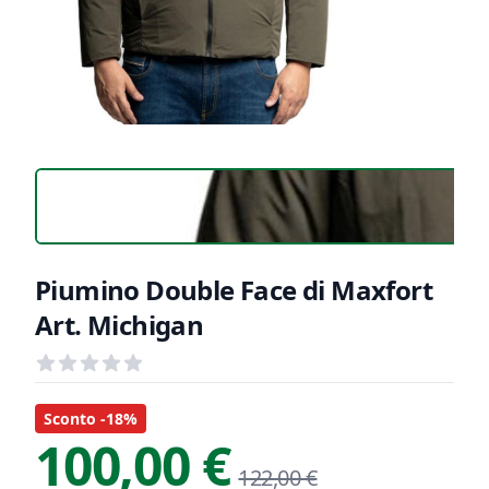
Piumino Double Face di Maxfort
Art. Michigan
Recensioni
out of 5 stars
Informazioni Prodotto
Descrizione riassuntiva
Sconto -18%
100,00 €
122,00 €