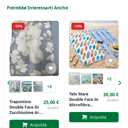
Questo piumino è pensato per accompagnarti
Potrebbe Interessarti Anche
con stile durante tutta la giornata: cambia lato
senza tradire la tua personalità. Un capo
-18%
-14%
funzionale, elegante e adatto a più occasioni,
perfetto per chi cerca un guardaroba versatile
nelle taglie forti.
+2
+2
Telo Mare
30,00 €
Double Face In
35,00 €
Trapuntino
25,00 €
Microfibra
Double Face Di
30,50 €
Daunex Art.
Zucchissime Art.
Compact Dry
Acquista
Mariella
Acquista