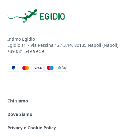
Footer
Intimo Egidio
Egidio srl - Via Pessina 12,13,14, 80135 Napoli (Napoli)
+39 081 549 99 59
paypal
mastercard
visa
maestro
google_pay
Chi siamo
Dove Siamo
Privacy e Cookie Policy