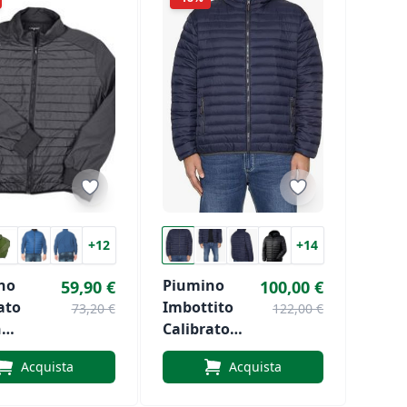
+12
+14
no
Piumino
59,90 €
100,00 €
ato
Imbottito
73,20 €
122,00 €
n
Calibrato
he In
Con Cerniera
Acquista
Acquista
ell Di
Di MaxFort
rt