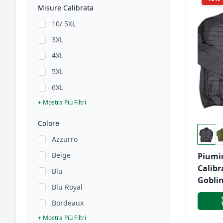
Misure Calibrata
10/ 5XL
3XL
4XL
5XL
6XL
+ Mostra Più Filtri
Colore
Azzurro
Beige
Piumi
Calibr
Blu
Gobli
Blu Royal
Manic
Bordeaux
Softsh
MaxFo
+ Mostra Più Filtri