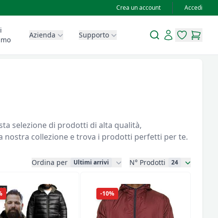
Crea un account
Accedi
i
Search
Account
Azienda
Supporto
items in wis
items in
amo
a selezione di prodotti di alta qualità,
nostra collezione e trova i prodotti perfetti per te.
Ordina per
N° Prodotti
Ultimi arrivi
24
%
-10%