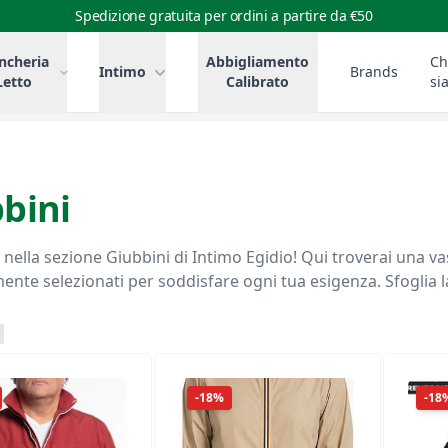
Spedizione gratuita per ordini a partire da €50
ncheria
Abbigliamento
Ch
Intimo
Brands
Letto
Calibrato
si
bini
nella sezione Giubbini di Intimo Egidio! Qui troverai una vast
nte selezionati per soddisfare ogni tua esigenza. Sfoglia la 
-18%
-18