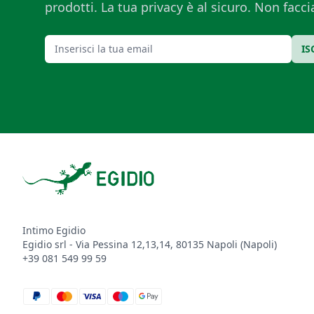
prodotti. La tua privacy è al sicuro. Non fac
Email
IS
Footer
Intimo Egidio
Egidio srl - Via Pessina 12,13,14, 80135 Napoli (Napoli)
+39 081 549 99 59
paypal
mastercard
visa
maestro
google_pay