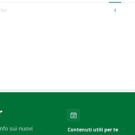
TRO
1
r
nfo sui nuovi
Contenuti utili per te