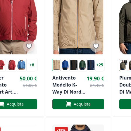
+8
+25
er
Antivento
Pium
50,00 €
19,90 €
ato
Modello K-
Doub
61,00 €
24,40 €
t Art.
Way Di Nord
Di M
sa
Star
Art.
Acquista
Acquista
Mich
-18%