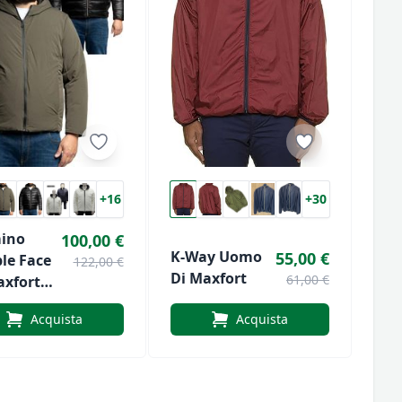
+16
+30
ino
100,00 €
K-Way Uomo
55,00 €
le Face
122,00 €
Di Maxfort
61,00 €
axfort
Acquista
Acquista
igan