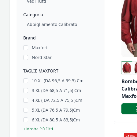
Vedi Tutti
Categoria
Abbigliamento Calibrato
Brand
Maxfort
Nord Star
TAGLIE MAXFORT
10 XL (DA 96,5 A 99,5) Cm
Bomb
Calibr
3 XL (DA 68,5 A 71,5) Cm
Maxfor
4 XL ( DA 72,5 A 75,5 )cm
Medu
5 XL (DA 76,5 A 79,5)cm
6 XL (DA 80,5 A 83,5)cm
+ Mostra Più Filtri
-18%