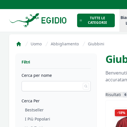
Intimo Egidio
Bia
TUTTE LE
CATEGORIE
Uomo
Abbigliamento
Giubbini
Home
Giub
Filtri
Filtri
Benvenuti 
Cerca per nome
accuratame
Risultati
6
Cerca Per
Bestseller
-18%
I Più Popolari