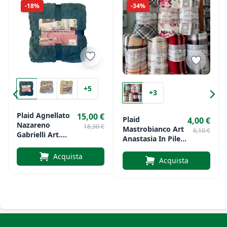
-18%
-34%
+5
+3
Plaid Agnellato
15,00 €
Plaid
4,00 €
Nazareno
18,30 €
Mastrobianco Art
6,10 €
Gabrielli Art.
Anastasia In Pile
Viviana
In Morbida
Acquista
Microfibra Varie
Acquista
Fantasie