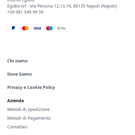
Egidio srl - Via Pessina 12,13,14, 80135 Napoli (Napoli)
+39 081 549 99 59
paypal
mastercard
visa
maestro
google_pay
Chi siamo
Dove Siamo
Privacy e Cookie Policy
Azienda
Metodi di spedizione
Metodi di Pagamento
Contattaci