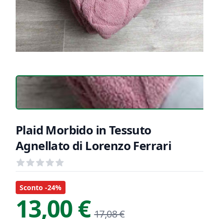
Plaid Morbido in Tessuto
Agnellato di Lorenzo Ferrari
Recensioni
out of 5 stars
Informazioni Prodotto
Descrizione riassuntiva
Sconto -24%
13,00 €
17,08 €