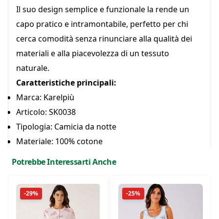
Il suo design semplice e funzionale la rende un
capo pratico e intramontabile, perfetto per chi
cerca comodità senza rinunciare alla qualità dei
materiali e alla piacevolezza di un tessuto
naturale.
Caratteristiche principali:
Marca: Karelpiù
Articolo: SK0038
Tipologia: Camicia da notte
Materiale: 100% cotone
Tessuto leggero, morbido e traspirante
Potrebbe Interessarti Anche
Vestibilità comoda per il massimo comfort
Ideale per primavera ed estate
-29%
-25%
Design semplice e funzionale
Un capo essenziale per il guardaroba notte,