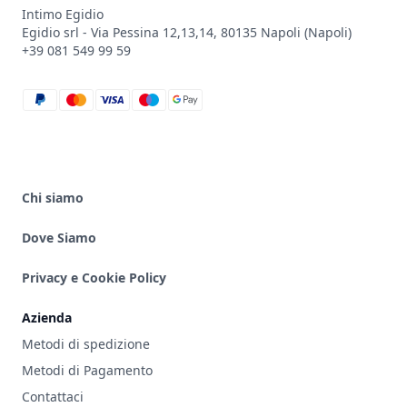
Intimo Egidio
Egidio srl - Via Pessina 12,13,14, 80135 Napoli (Napoli)
+39 081 549 99 59
paypal
mastercard
visa
maestro
google_pay
Chi siamo
Dove Siamo
Privacy e Cookie Policy
Azienda
Metodi di spedizione
Metodi di Pagamento
Contattaci