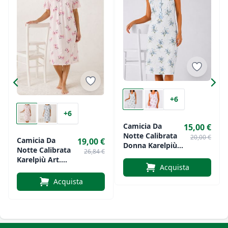
perfetto per un riposo fresco e naturale ogni
giorno.
+6
+6
Camicia Da
15,00 €
Notte Calibrata
20,00 €
Camicia Da
19,00 €
Donna Karelpiù
Notte Calibrata
26,84 €
Art. SK336
Karelpiù Art.
Acquista
SK0010
Acquista