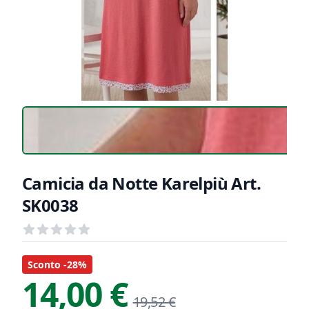
Camicia da Notte Karelpiù Art.
SK0038
Recensioni
out of 5 stars
Informazioni Prodotto
Descrizione riassuntiva
Sconto -28%
14,00 €
19,52 €