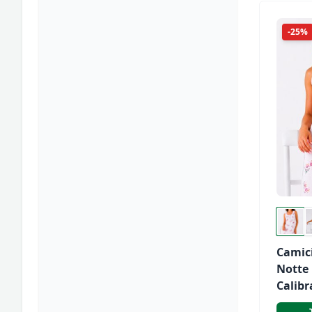
-25%
Camic
Notte
Calibr
Donn