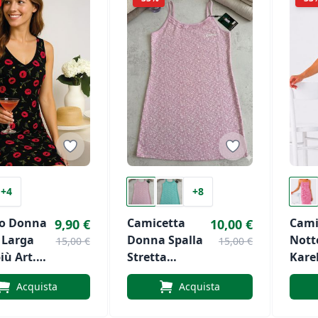
+4
+8
no Donna
Camicetta
Cami
9,90 €
10,00 €
 Larga
Donna Spalla
Nott
15,00 €
15,00 €
iù Art.
Stretta
Karel
Capricci Art.
SK33
Acquista
Acquista
CB/6329
Stret