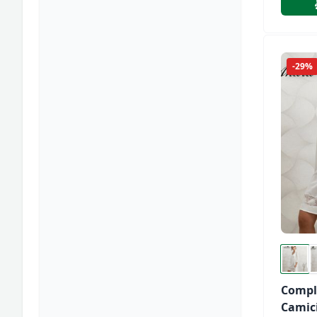
Karelp
SK336
-29%
Compl
Camic