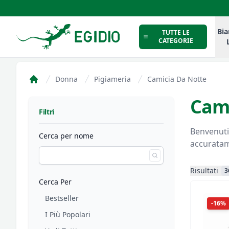
Intimo Egidio
Bia
TUTTE LE
CATEGORIE
Donna
Pigiameria
Camicia Da Notte
Home
Cami
Filtri
Filtri
Benvenuti nella sezione Camic
Cerca per nome
accuratame
Risultati
3
Cerca Per
Bestseller
-16%
I Più Popolari