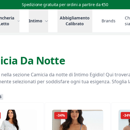
Spedizione gratuita per ordini a partire da €50
ncheria
Abbigliamento
Ch
Intimo
Brands
Letto
Calibrato
si
cia Da Notte
ia da notte di Intimo Egidio! Qui troverai una vasta selezione di prodotti di alta qualità,
nte selezionati per soddisfare ogni tua esigenza. Sfoglia la 
6
-34%
-34