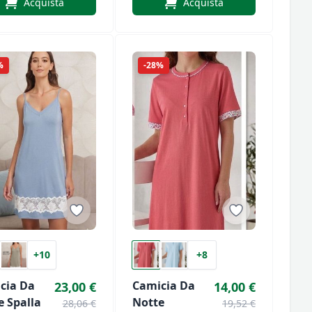
Acquista
Acquista
3523
%
-28%
+10
+8
cia Da
Camicia Da
23,00 €
14,00 €
e Spalla
Notte
28,06 €
19,52 €