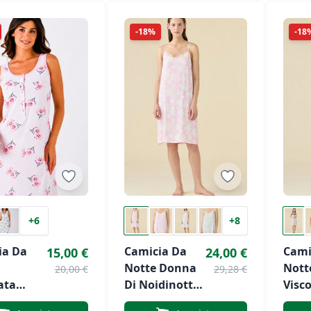
-18%
-18
+6
+8
ia Da
Camicia Da
Cami
15,00 €
24,00 €
Notte Donna
Nott
20,00 €
29,28 €
ata
Di Noidinotte
Visco
a
Art. 3528
Noid