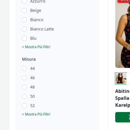
Azzurro
Beige
Bianco
Bianco Latte
Blu
+ Mostra Più Filtri
Misura
44
46
48
Abiti
50
Spalla
Karelp
52
496
+ Mostra Più Filtri