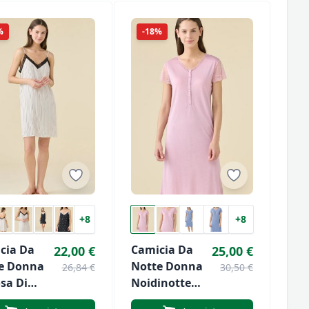
Cotone
%
-18%
+8
+8
cia Da
Camicia Da
22,00 €
25,00 €
e Donna
Notte Donna
26,84 €
30,50 €
sa Di
Noidinotte
inotte
Art. 3479