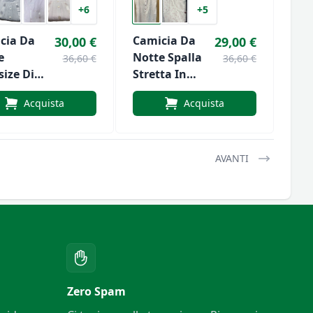
+6
+5
cia Da
Camicia Da
30,00 €
29,00 €
e
Notte Spalla
36,60 €
36,60 €
size Di
Stretta In
a Art.
Batista Di
Acquista
Acquista
9
Cotone Di
Silvia Art. 1064
AVANTI
Zero Spam