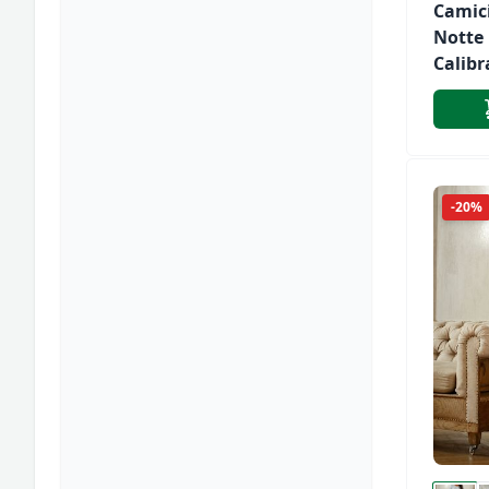
Camic
Notte
Calibr
Karelp
SK001
-20%