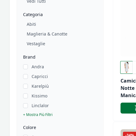
Vedi Tutti
Categoria
Abiti
Maglieria & Canotte
Vestaglie
Brand
Andra
Capricci
Camic
Karelpiù
Notte
Manic
Kissimo
Lincla
Linclalor
LS130
+ Mostra Più Filtri
Colore
-34%