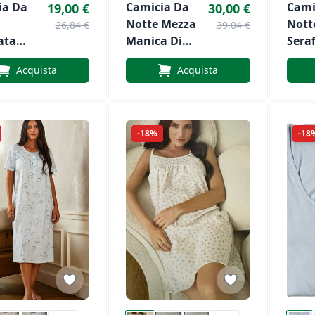
ia Da
Camicia Da
Cami
19,00 €
30,00 €
Notte Mezza
Nott
26,84 €
39,04 €
ata
Manica Di
Sera
iù Art.
Andra Art.
Lincl
Acquista
Acquista
0
9919
LS13
-18%
-18