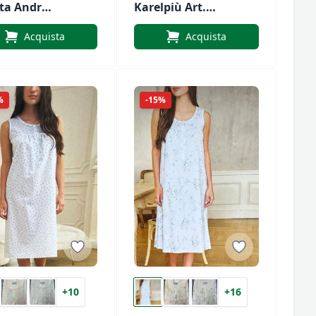
tta Andra
Karelpiù Art.
9969
SK0038
Acquista
Acquista
%
-15%
+10
+16