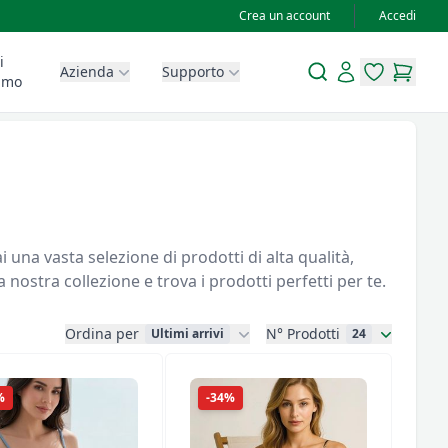
Crea un account
Accedi
i
Search
Account
Azienda
Supporto
items in wis
items in
amo
nostra collezione e trova i prodotti perfetti per te.
Ordina per
N° Prodotti
Ultimi arrivi
24
%
-34%