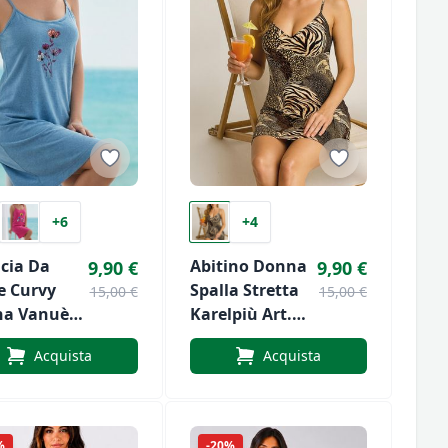
+6
+4
cia Da
Abitino Donna
9,90 €
9,90 €
e Curvy
Spalla Stretta
15,00 €
15,00 €
a Vanuè
Karelpiù Art.
 VS1195
491
Acquista
Acquista
%
-20%