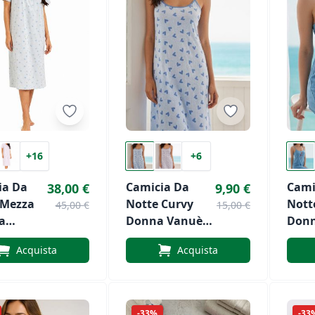
+16
+6
ia Da
Camicia Da
Cami
38,00 €
9,90 €
 Mezza
Notte Curvy
Nott
45,00 €
15,00 €
a
Donna Vanuè
Donn
lor Art.
Art. VS1138
Art.
Acquista
Acquista
864
-33%
-33