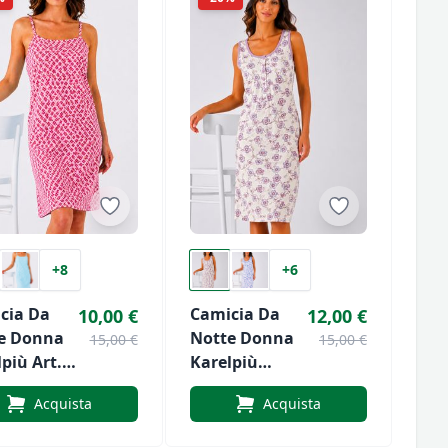
+8
+6
cia Da
Camicia Da
10,00 €
12,00 €
e Donna
Notte Donna
15,00 €
15,00 €
più Art.
Karelpiù
4 Spalla
Art.SK302
Acquista
Acquista
ta
Spalla Larga
In Maglina Di