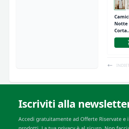
Camic
Notte
Corta
Confo
Lincla
LS175
INDIE
Iscriviti alla newslette
Accedi gratuitamente ad Offerte Riservate e i
prodotti. La tua privacy è al sicuro. Non fac