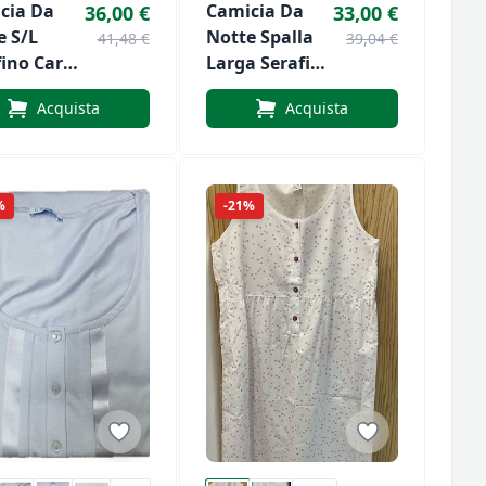
cia Da
Camicia Da
36,00 €
33,00 €
e S/L
Notte Spalla
41,48 €
39,04 €
fino Carré
Larga Serafino
alor Art.
Carré Linclalor
Acquista
Acquista
0865
Art. LS175379
%
-21%