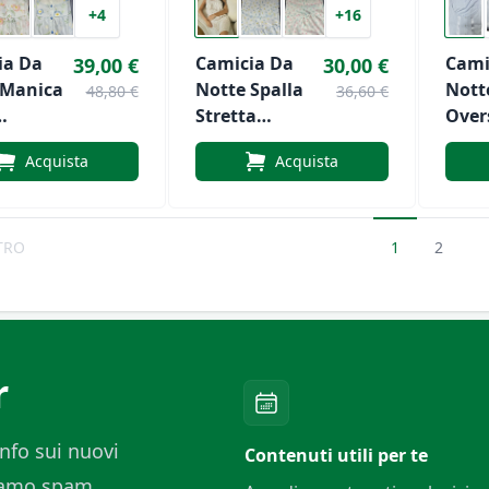
+4
+16
ia Da
Camicia Da
Cami
39,00 €
30,00 €
 Manica
Notte Spalla
Nott
48,80 €
36,60 €
Stretta
Over
rmat
Linclalor Art.
Ohan
Acquista
Acquista
lor Art.
LS130866
2257
366
TRO
1
2
r
nfo sui nuovi
Contenuti utili per te
ciamo spam.