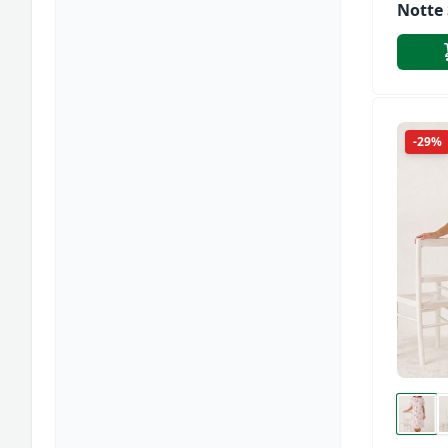
Notte 
Strett
Vestag
Andra
Comp
-29%