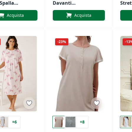
Spalla
Davanti
Stre
a +
Mezza Manica
Art. 
Acquista
Acquista
lietta
Andra Art.
9917
osé
-23%
-13
+6
+8