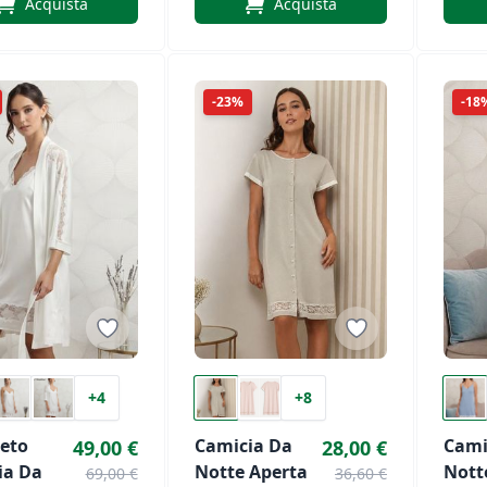
Acquista
Acquista
iù Art.
Abitina Casa
Art. 
-23%
-18
+4
+8
eto
Camicia Da
Cami
49,00 €
28,00 €
ia Da
Notte Aperta
Nott
69,00 €
36,60 €