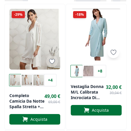
-29%
-18%
+8
+4
Vestaglia Donna
32,00 €
M/L Calibrata
39,04 €
Completo
49,00 €
Incrociata Di
Camicia Da Notte
69,00 €
ANDRA Art. 9900
Spalla Stretta +
Acquista
Vestaglietta
Andra Composé
Acquista