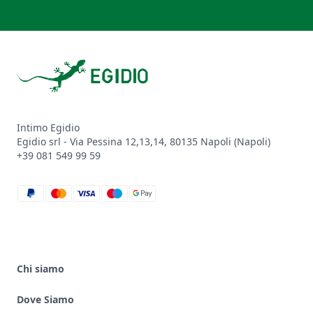
Footer
Intimo Egidio
Egidio srl - Via Pessina 12,13,14, 80135 Napoli (Napoli)
+39 081 549 99 59
paypal
mastercard
visa
maestro
google_pay
Chi siamo
Dove Siamo