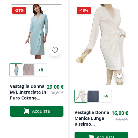
-21%
-18%
+8
Vestaglia Donna
29,00 €
M/L Incrociata In
36,60 €
+4
Puro Cotone
ANDRA Art. 9900
Acquista
Vestaglia Donna
16,00 €
Manica Lunga
19,52 €
Kissimo
Biancaluna
Acquista