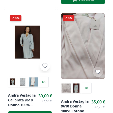
-18%
-18%
+8
+8
Andra Vestaglia
39,00 €
Calibrata 9610
47,58 €
Andra Vestaglia
35,00 €
Donna 100%
9610 Donna
42,70 €
Cotone
100% Cotone