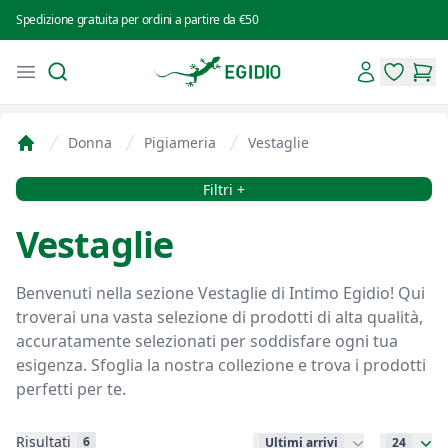
Spedizione gratuita per ordini a partire da €50
Search
Account
Open menu
Intimo Egidio
items in 
items
Donna
Pigiameria
Vestaglie
Home
Filtri
Filtri +
Vestaglie
Benvenuti nella sezione Vestaglie di Intimo Egidio! Qui
troverai una vasta selezione di prodotti di alta qualità,
accuratamente selezionati per soddisfare ogni tua
esigenza. Sfoglia la nostra collezione e trova i prodotti
perfetti per te.
Risultati
6
Ultimi arrivi
24