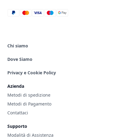
paypal
mastercard
visa
maestro
google_pay
Chi siamo
Dove Siamo
Privacy e Cookie Policy
Azienda
Metodi di spedizione
Metodi di Pagamento
Contattaci
Supporto
Modalità di Assistenza