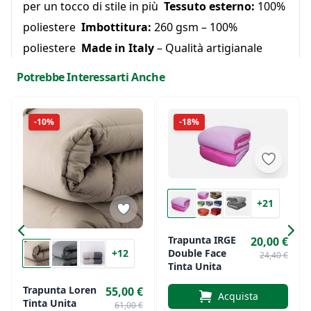
per un tocco di stile in più
Tessuto esterno:
100%
poliestere
Imbottitura:
260 gsm – 100%
poliestere
Made in Italy
– Qualità artigianale
italiana
Potrebbe Interessarti Anche
Disponibile in tre misure:
Singola:
160x260 cm
-10%
-18%
Una piazza e mezza:
220x260 cm
Matrimoniale:
260x260 cm
Una trapunta pratica e versatile, perfetta per chi
ama cambiare senza rinunciare al comfort.
+21
Trapunta IRGE
20,00 €
Double Face
+12
24,40 €
Tinta Unita
Trapunta Loren
55,00 €
Acquista
Tinta Unita
61,00 €