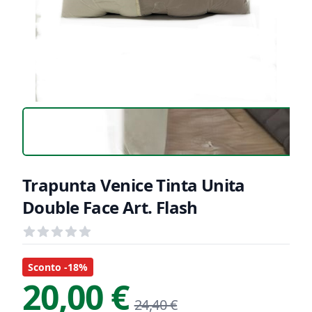
Trapunta Venice Tinta Unita
Double Face Art. Flash
Recensioni
out of 5 stars
Informazioni Prodotto
Descrizione riassuntiva
Sconto -18%
20,00 €
24,40 €