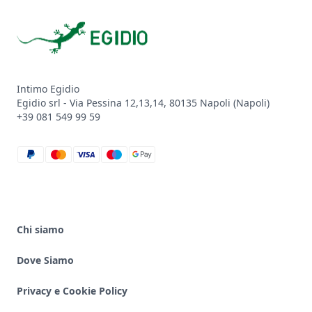
Footer
Intimo Egidio
Egidio srl - Via Pessina 12,13,14, 80135 Napoli (Napoli)
+39 081 549 99 59
paypal
mastercard
visa
maestro
google_pay
Chi siamo
Dove Siamo
Privacy e Cookie Policy