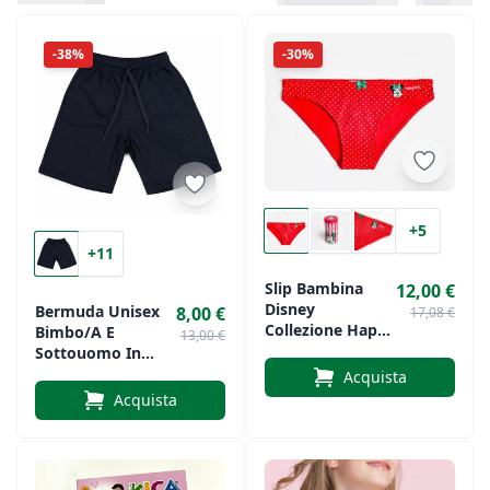
-38%
-30%
+5
+11
Slip Bambina
12,00 €
Disney
Bermuda Unisex
8,00 €
17,08 €
Collezione Happy
Bimbo/a E
13,00 €
Christmas
Sottouomo In
Fantasia Minnie
Jersey Di PRM
Acquista
Sportswear Art.
Acquista
812JR