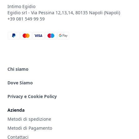
Intimo Egidio
Egidio srl - Via Pessina 12,13,14, 80135 Napoli (Napoli)
+39 081 549 99 59
paypal
mastercard
visa
maestro
google_pay
Chi siamo
Dove Siamo
Privacy e Cookie Policy
Azienda
Metodi di spedizione
Metodi di Pagamento
Contattaci