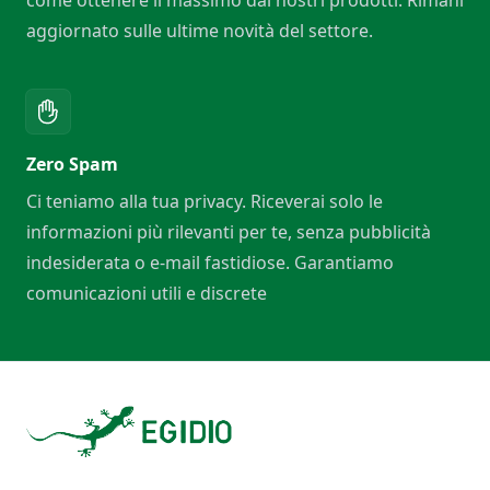
come ottenere il massimo dai nostri prodotti. Rimani
aggiornato sulle ultime novità del settore.
Zero Spam
Ci teniamo alla tua privacy. Riceverai solo le
informazioni più rilevanti per te, senza pubblicità
indesiderata o e-mail fastidiose. Garantiamo
comunicazioni utili e discrete
Footer