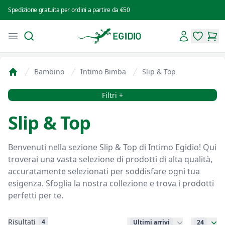
Spedizione gratuita per ordini a partire da €50
Search
Account
Open menu
Intimo Egidio
items in 
items
Bambino
Intimo Bimba
Slip & Top
Home
Filtri
Filtri +
Slip & Top
Benvenuti nella sezione Slip & Top di Intimo Egidio! Qui
troverai una vasta selezione di prodotti di alta qualità,
accuratamente selezionati per soddisfare ogni tua
esigenza. Sfoglia la nostra collezione e trova i prodotti
perfetti per te.
Risultati
4
Ultimi arrivi
24