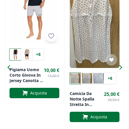
+8
Pigiama Uomo
10,00 €
Corto Givova In
15,00 €
+8
Jersey Canotta E
Bermuda
Acquista
Camicia Da
25,00 €
Notte Spalla
30,50 €
Stretta In
Cotone Jersey Di
Silvia Art. 45326
Acquista