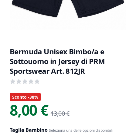
Bermuda Unisex Bimbo/a e
Sottouomo in Jersey di PRM
Sportswear Art. 812JR
Recensioni
out of 5 stars
Informazioni Prodotto
Descrizione riassuntiva
Sconto -38%
8,00 €
13,00 €
Taglia Bambino
Seleziona una delle opzioni disponibili