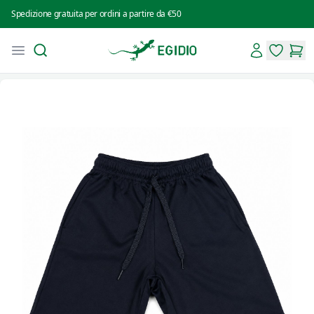
Spedizione gratuita per ordini a partire da €50
Search
Account
Open menu
Intimo Egidio
items in 
items