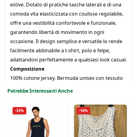
estive. Dotato di pratiche tasche laterali e di una
comoda vita elasticizzata con coulisse regolabile,
offre una vestibilità confortevole e funzionale,
garantendo libertà di movimento in ogni
occasione. Il design semplice e versatile lo rende
facilmente abbinabile a t-shirt, polo e felpe,
adattandosi perfettamente a qualsiasi look casual.
Composizione
100% cotone jersey. Bermuda unisex con tessuto
morbido, leggero e traspirante, vita elasticizzata
Potrebbe Interessarti Anche
con coulisse regolabile e pratiche tasche laterali.
Ideale per l'uso quotidiano, lo sport e il tempo
-33%
-18%
libero. Vestibilità comoda e confortevole, studiata
per accompagnare i movimenti di bambini e
ragazzi durante tutta la giornata.