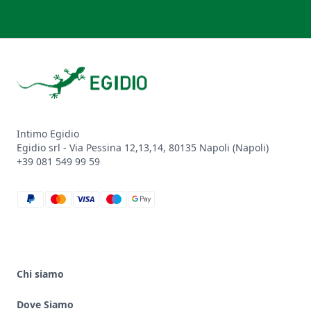
Footer
Intimo Egidio
Egidio srl - Via Pessina 12,13,14, 80135 Napoli (Napoli)
+39 081 549 99 59
paypal
mastercard
visa
maestro
google_pay
Chi siamo
Dove Siamo