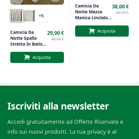
Camicia Da
38,00 €
Notte Mezza
45,00 €
+5
Manica Linclalor
Art. LS130864
Acquista
Camicia Da
29,00 €
Notte Spalla
36,60 €
Stretta In Batista
Di Cotone Di
Silvia Art. 1064
Acquista
Iscriviti alla newsletter
Accedi gratuitamente ad Offerte Riservate e
info sui nuovi prodotti. La tua privacy è al