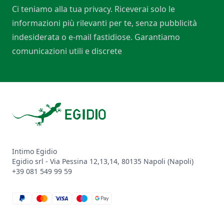
Ci teniamo alla tua privacy. Riceverai solo le
informazioni più rilevanti per te, senza pubblicità
indesiderata o e-mail fastidiose. Garantiamo
comunicazioni utili e discrete
Footer
Intimo Egidio
Egidio srl - Via Pessina 12,13,14, 80135 Napoli (Napoli)
+39 081 549 99 59
paypal
mastercard
visa
maestro
google_pay