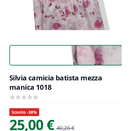
Silvia camicia batista mezza
manica 1018
Recensioni
out of 5 stars
Informazioni Prodotto
Descrizione riassuntiva
Sconto -38%
25,00 €
40,26 €