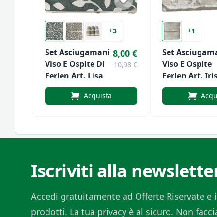
+3
+1
Set Asciugamani
Set Asciugam
8,00 €
Viso E Ospite Di
Viso E Ospite
10,98 €
Ferlen Art. Lisa
Ferlen Art. Iri
Acquista
Acqu
Iscriviti alla newslette
Accedi gratuitamente ad Offerte Riservate e i
prodotti. La tua privacy è al sicuro. Non fac