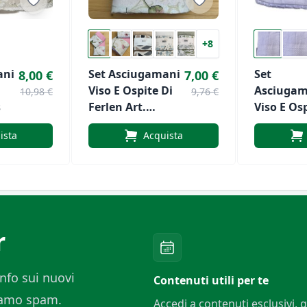
+8
ani
Set Asciugamani
Set
8,00 €
7,00 €
Viso E Ospite Di
Asciugam
10,98 €
9,76 €
s
Ferlen Art.
Viso E Os
Melania
Suite Di V
ista
Acquista
Roma 60 
Check
r
nfo sui nuovi
Contenuti utili per te
ciamo spam.
Accedi a contenuti esclusivi, g