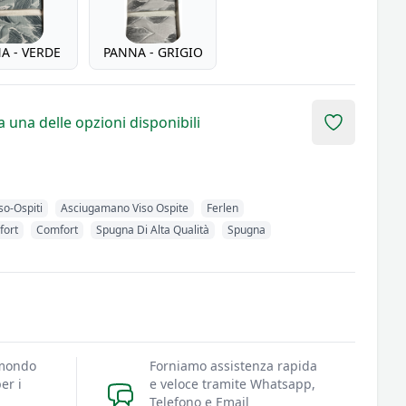
A - VERDE
PANNA - GRIGIO
 una delle opzioni disponibili
Add to fav
so-Ospiti
Asciugamano Viso Ospite
Ferlen
fort
Comfort
Spugna Di Alta Qualità
Spugna
 mondo
Forniamo assistenza rapida
er i
e veloce tramite Whatsapp,
Telefono e Email