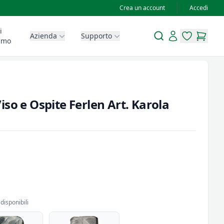
Crea un account
Accedi
i
Search
Account
Azienda
Supporto
items in wis
items in
amo
so e Ospite Ferlen Art. Karola
disponibili