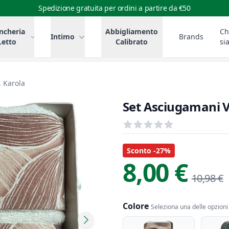
Spedizione gratuita per ordini a partire da €50
ncheria
Abbigliamento
Ch
Intimo
Brands
Letto
Calibrato
si
. Karola
Set Asciugamani Vi
Recensioni
out of 5 stars
Informazioni Prodotto
Descrizione riassuntiva
Sconto -27%
8,00 €
10,98 €
Colore
Seleziona una delle opzioni 
Colore