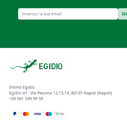
Email
IS
Footer
Intimo Egidio
Egidio srl - Via Pessina 12,13,14, 80135 Napoli (Napoli)
+39 081 549 99 59
paypal
mastercard
visa
maestro
google_pay