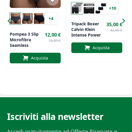
Tessuto leggero, morbido ed elasticizzato
+10
Effetto seconda pelle
+4
Comfort elevato e massima libertà di movimento
Tripack Boxer
35,00 €
Ideali per l'uso quotidiano e l'attività sportiva
Calvin Klein
42,00 €
Pompea 3 Slip
12,00 €
Intense Power
Microfibra
15,00 €
Seamless
Acquista
Acquista
Iscriviti alla newsletter
Accedi gratuitamente ad Offerte Riservate e