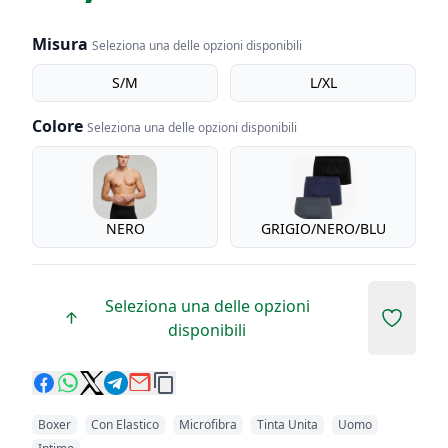
Misura
Seleziona una delle opzioni disponibili
Misura
S/M
L/XL
Colore
Seleziona una delle opzioni disponibili
Colore
NERO
GRIGIO/NERO/BLU
Seleziona una delle opzioni
Add to 
disponibili
Boxer
Con Elastico
Microfibra
Tinta Unita
Uomo