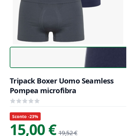
Tripack Boxer Uomo Seamless
Pompea microfibra
Recensioni
out of 5 stars
Informazioni Prodotto
Descrizione riassuntiva
Sconto -23%
15,00 €
19,52 €