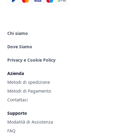
paypal
mastercard
visa
maestro
google_pay
Chi siamo
Dove Siamo
Privacy e Cookie Policy
Azienda
Metodi di spedizione
Metodi di Pagamento
Contattaci
Supporto
Modalità di Assistenza
FAQ