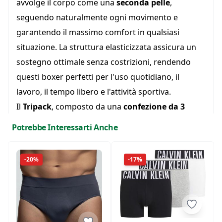
avvolge il corpo come una
seconda pelle
,
seguendo naturalmente ogni movimento e
garantendo il massimo comfort in qualsiasi
situazione. La struttura elasticizzata assicura un
sostegno ottimale senza costrizioni, rendendo
questi boxer perfetti per l'uso quotidiano, il
lavoro, il tempo libero e l'attività sportiva.
Il
Tripack
, composto da una
confezione da 3
boxer
, offre un eccellente rapporto qualità-prezzo
Potrebbe Interessarti Anche
ed è la soluzione ideale per rinnovare il proprio
intimo con la qualità firmata Pompea.
-20%
-17%
Composizione
Marca:
Pompea
Tripack – Confezione da
3 Boxer
Tecnologia
Seamless
senza cuciture