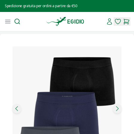
Spedizione gratuita per ordini a partire da €50
Search
Account
Open menu
Intimo Egidio
items in 
items