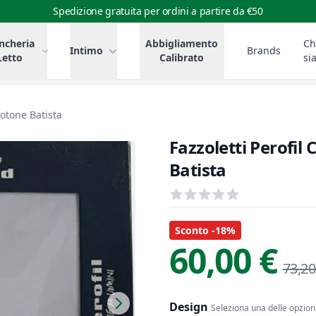
Spedizione gratuita per ordini a partire da €50
ncheria
Abbigliamento
Ch
Intimo
Brands
Letto
Calibrato
si
Cotone Batista
Fazzoletti Perofil
Batista
Recensioni
out of 5 stars
Informazioni Prodotto
Descrizione riassuntiva
Sconto -18%
60,00 €
73,20
Design
Seleziona una delle opzioni