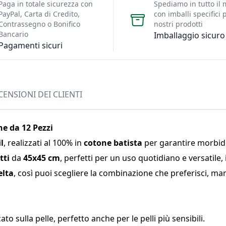
Paga in totale sicurezza con
Spediamo in tutto il
PayPal, Carta di Credito,
con imballi specifici p
Contrassegno o Bonifico
nostri prodotti
Bancario
Imballaggio sicuro
Pagamenti sicuri
CENSIONI DEI CLIENTI
ne da 12 Pezzi
l
, realizzati al 100% in
cotone batista
per garantire morbide
tti
da
45x45 cm
, perfetti per un uso quotidiano e versatile,
elta
, così puoi scegliere la combinazione che preferisci, m
to sulla pelle, perfetto anche per le pelli più sensibili.