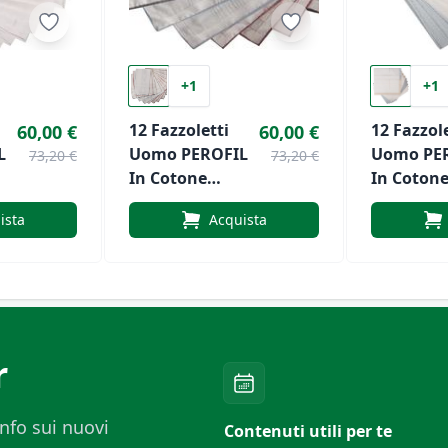
+1
+1
12 Fazzoletti
12 Fazzole
60,00 €
60,00 €
L
Uomo PEROFIL
Uomo PE
73,20 €
73,20 €
In Cotone
In Coton
Scatola
Scatola
ista
Acquista
Cm.45x45
Cm.45x45
Articolo
Articolo
26
VPRT00277 P209
VPRT0027
Fondo Bianco
Fondo Bi
r
nfo sui nuovi
Contenuti utili per te