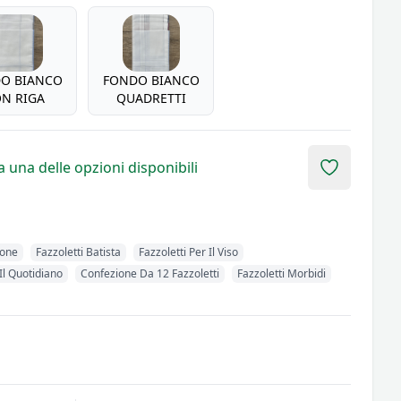
O BIANCO
FONDO BIANCO
N RIGA
QUADRETTI
 una delle opzioni disponibili
Add to fav
tone
Fazzoletti Batista
Fazzoletti Per Il Viso
 Il Quotidiano
Confezione Da 12 Fazzoletti
Fazzoletti Morbidi