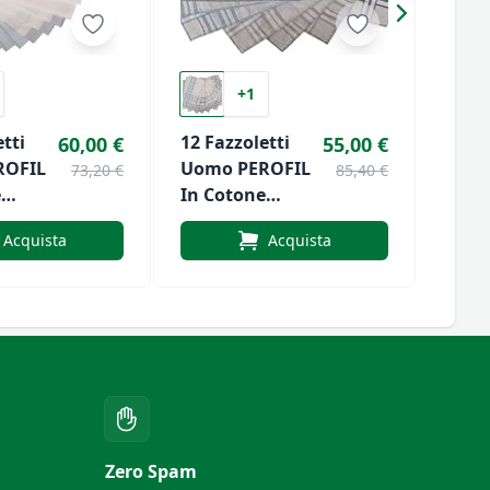
+1
tti
12 Fazzoletti
PERO
60,00 €
55,00 €
ROFIL
Uomo PEROFIL
12 Fa
73,20 €
85,40 €
e
In Cotone
P204
Scatola
Artic
Acquista
Acquista
Cm.45x45
VPRT
Articolo
Fond
7 P350
VPRT00277 P210
anco
Fondo Bianco
Zero Spam