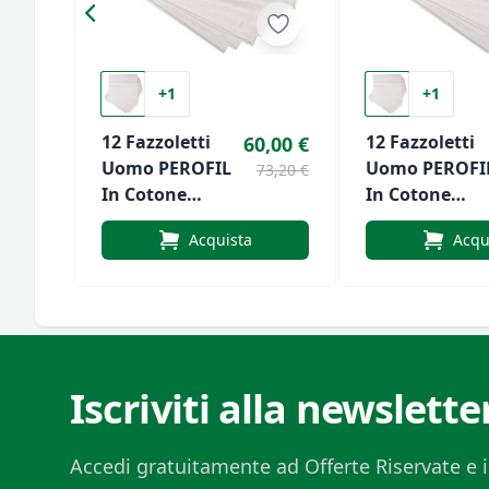
+1
+1
12 Fazzoletti
12 Fazzoletti
60,00 €
Uomo PEROFIL
Uomo PEROFI
73,20 €
In Cotone
In Cotone
Scatola
Scatola
Acquista
Acqu
Cm.45x45
Cm.45x45
Articolo
Articolo
VPRT00277 P540
VPRT00277 P5
Bianco
Bianco
Iscriviti alla newslette
Accedi gratuitamente ad Offerte Riservate e i