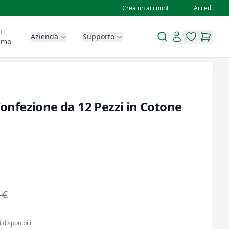
Crea un account
Accedi
i
Search
Account
Azienda
Supporto
items in wis
items in
amo
 Confezione da 12 Pezzi in Cotone
 €
 disponibili