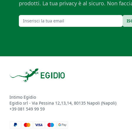
prodotti. La tua privacy è al sicuro. Non fac
Email
IS
Footer
Intimo Egidio
Egidio srl - Via Pessina 12,13,14, 80135 Napoli (Napoli)
+39 081 549 99 59
paypal
mastercard
visa
maestro
google_pay