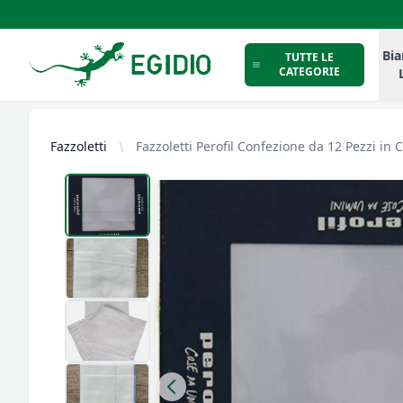
Intimo Egidio
Bia
TUTTE LE
CATEGORIE
Fazzoletti
Fazzoletti Perofil Confezione da 12 Pezzi in 