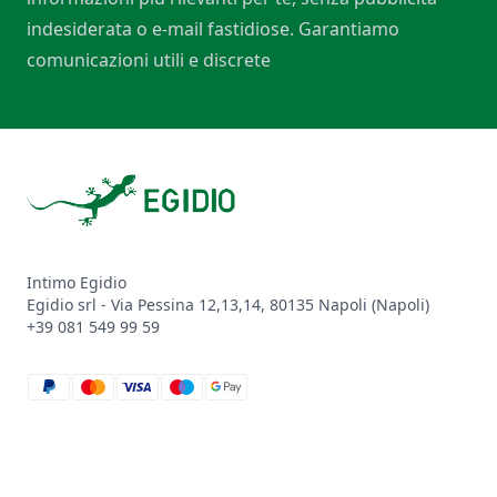
indesiderata o e-mail fastidiose. Garantiamo
comunicazioni utili e discrete
Footer
Intimo Egidio
Egidio srl - Via Pessina 12,13,14, 80135 Napoli (Napoli)
+39 081 549 99 59
paypal
mastercard
visa
maestro
google_pay