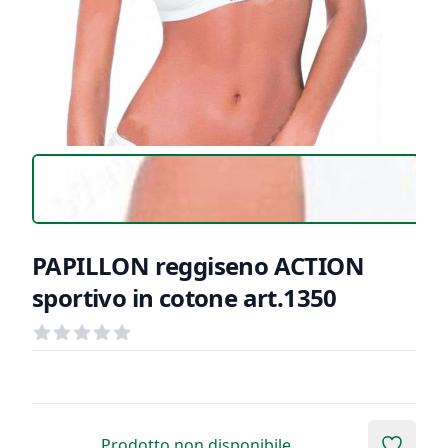
PAPILLON reggiseno ACTION
sportivo in cotone art.1350
Recensioni
out of 5 stars
Informazioni Prodotto
Descrizione riassuntiva
Prodotto non disponibile