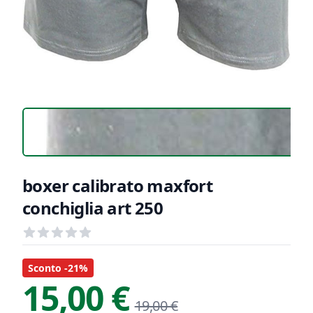
boxer calibrato maxfort
conchiglia art 250
Recensioni
out of 5 stars
Informazioni Prodotto
Descrizione riassuntiva
Sconto -21%
15,00 €
19,00 €