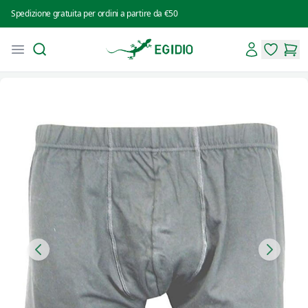
Spedizione gratuita per ordini a partire da €50
Search
Account
Open menu
Intimo Egidio
items in 
items