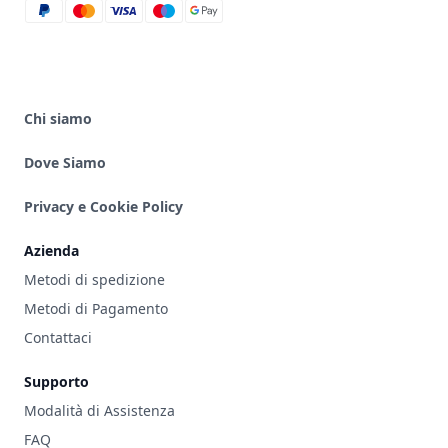
paypal
mastercard
visa
maestro
google_pay
Chi siamo
Dove Siamo
Privacy e Cookie Policy
Azienda
Metodi di spedizione
Metodi di Pagamento
Contattaci
Supporto
Modalità di Assistenza
FAQ