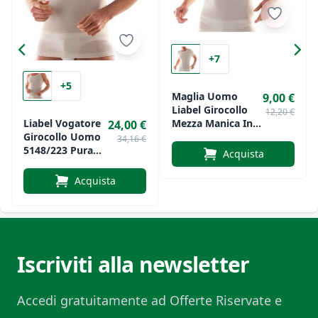
+7
+5
Maglia Uomo
9,00 €
Liabel Girocollo
12,20 €
Mezza Manica In
Liabel Vogatore
24,00 €
Lana Cotone Art.
Girocollo Uomo
34,16 €
5110 J079
5148/223 Pura
Acquista
Lana
Acquista
Iscriviti alla newsletter
Accedi gratuitamente ad Offerte Riservate e