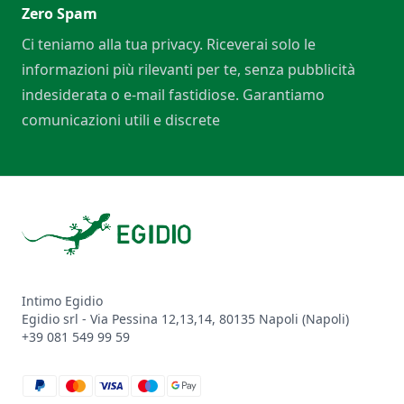
Zero Spam
Ci teniamo alla tua privacy. Riceverai solo le
informazioni più rilevanti per te, senza pubblicità
indesiderata o e-mail fastidiose. Garantiamo
comunicazioni utili e discrete
Footer
Intimo Egidio
Egidio srl - Via Pessina 12,13,14, 80135 Napoli (Napoli)
+39 081 549 99 59
paypal
mastercard
visa
maestro
google_pay