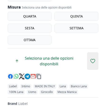
Misura
Seleziona una delle opzioni disponibili
Misura
QUARTA
QUINTA
SESTA
SETTIMA
OTTAVA
Seleziona una delle opzioni
Add to 
disponibili
Liabel
Intimo
MADE IN ITALY
Lana
Bianco Lana
100% Lana
Uomo
Girocollo
Mezza Manica
Brand
Liabel