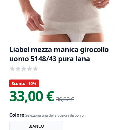
Liabel mezza manica girocollo
uomo 5148/43 pura lana
Recensioni
out of 5 stars
Informazioni Prodotto
Descrizione riassuntiva
Sconto -10%
33,00 €
36,60 €
Colore
Seleziona una delle opzioni disponibili
Colore
BIANCO