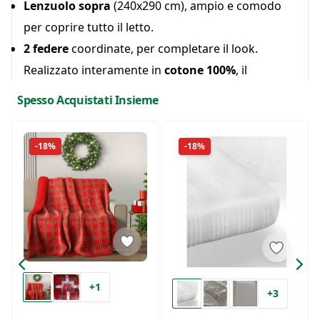
Lenzuolo sopra
(240x290 cm), ampio e comodo
per coprire tutto il letto.
2 federe
coordinate, per completare il look.
Realizzato interamente in
cotone 100%
, il
completo letto Irge
è facile da mantenere,
Spesso Acquistati Insieme
garantendo una qualità superiore e una
sensazione di freschezza e morbidezza ogni
-18%
-18%
notte.
+1
+3