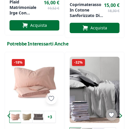
Plaid
16,00 €
Coprimaterasso
15,00 €
Matrimoniale
19,52 €
In Cotone
18,30 €
Irge Con
Sanforizzato Di
Fantasia
Officina Del
Scozzese
Acquista
Cotone
Acquista
Potrebbe Interessarti Anche
-18%
-32%
+3