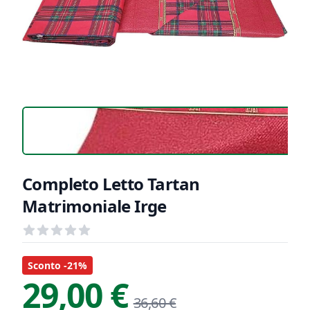
Completo Letto Tartan
Matrimoniale Irge
Recensioni
out of 5 stars
Informazioni Prodotto
Descrizione riassuntiva
Sconto -21%
29,00 €
36,60 €