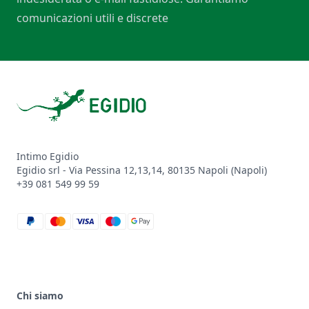
comunicazioni utili e discrete
Footer
Intimo Egidio
Egidio srl - Via Pessina 12,13,14, 80135 Napoli (Napoli)
+39 081 549 99 59
paypal
mastercard
visa
maestro
google_pay
Chi siamo