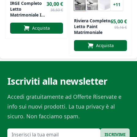
IRGE Completo
30,00 €
+11
Letto
36,60 €
Matrimoniale In
Flanella Di
Riviera Completo
65,00 €
Cotone
Letto Paint
95,16 €
Acquista
Matrimoniale
Acquista
Iscriviti alla newsletter
Accedi gratuitamente ad Offerte Riservate e
info sui nuovi prodotti. La tua privacy è al
sicuro. Non facciamo spam.
Email
ISCRIVIMI