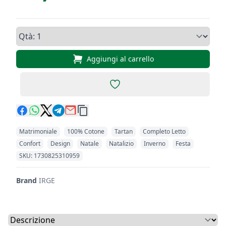
Qtà, Completo Letto Tartan M
Aggiungi al carrello
Add to favorites
Matrimoniale
100% Cotone
Tartan
Completo Letto
Confort
Design
Natale
Natalizio
Inverno
Festa
Codici Prodotto
SKU: 1730825310959
Brand
IRGE
Select a tab