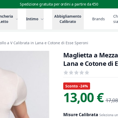
Spedizione gratuita per ordini a partire da €50
ncheria
Abbigliamento
Ch
Intimo
Brands
Letto
Calibrato
si
llo a V Calibrata in Lana e Cotone di Esse Speroni
Maglietta a Mezza 
Lana e Cotone di 
Recensioni
out of 5 stars
Informazioni Prodotto
Descrizione riassuntiva
Sconto -24%
13,00 €
17,08
Misure Calibrata
Seleziona una