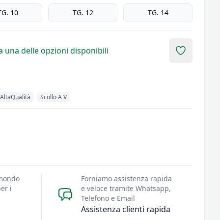
TG. 10
TG. 12
TG. 14
 una delle opzioni disponibili
Add to fav
AltaQualità
Scollo A V
 mondo
Forniamo assistenza rapida
er i
e veloce tramite Whatsapp,
Telefono e Email
Assistenza clienti rapida