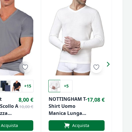
+15
+5
t
NOTTINGHAM T-
Magl
8,00 €
17,08 €
Scollo A
Shirt Uomo
Ragn
10,00 €
zza
Manica Lunga
Donn
otone
Scollo A V TL18
Mani
Acquista
Acquista
librata)
In Lana E
E Co