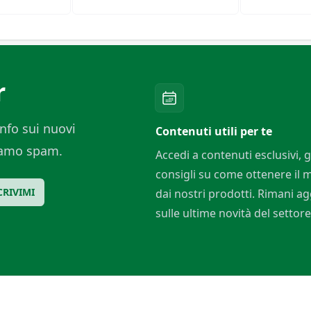
i
Di Esse Speroni
r
nfo sui nuovi
Contenuti utili per te
ciamo spam.
Accedi a contenuti esclusivi, g
consigli su come ottenere il
CRIVIMI
dai nostri prodotti. Rimani a
sulle ultime novità del settore