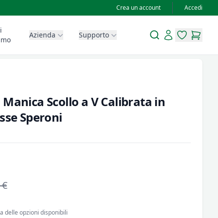
Crea un account
Accedi
i
Search
Account
Azienda
Supporto
items in wis
items in
amo
Manica Scollo a V Calibrata in
Esse Speroni
 €
 delle opzioni disponibili