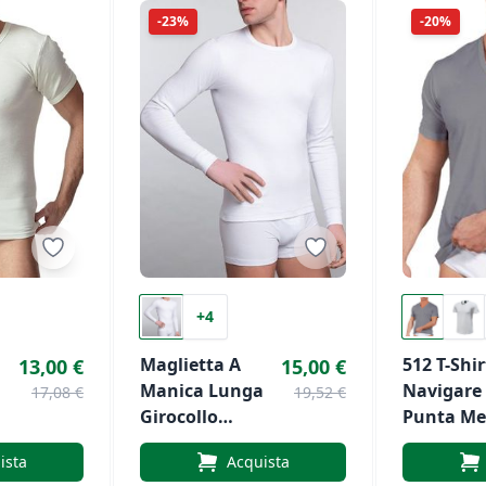
-23%
-20%
+4
Maglietta A
512 T-Shir
13,00 €
15,00 €
Manica Lunga
Navigare 
17,08 €
19,52 €
Girocollo
Punta Me
Calibrata In
Manica C
ista
Acquista
e
Lana E Cotone
Jersey (ca