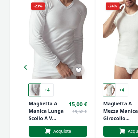
-23%
-24%
+4
+4
Maglietta A
Maglietta A
15,00 €
Manica Lunga
Mezza Manica
19,52 €
Scollo A V
Girocollo
Calibrata In
Calibrata In
Acquista
Acqu
Lana E Cotone
Lana E Coton