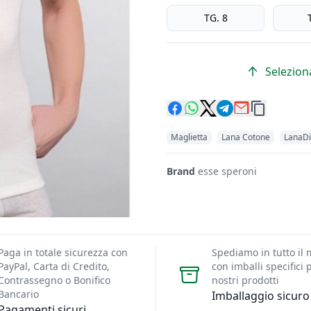
misure calibrata
TG. 8
Seleziona
Maglietta
Lana Cotone
LanaDi
Brand
esse speroni
Paga in totale sicurezza con
Spediamo in tutto il
PayPal, Carta di Credito,
con imballi specifici p
Contrassegno o Bonifico
nostri prodotti
Bancario
Imballaggio sicuro
Pagamenti sicuri