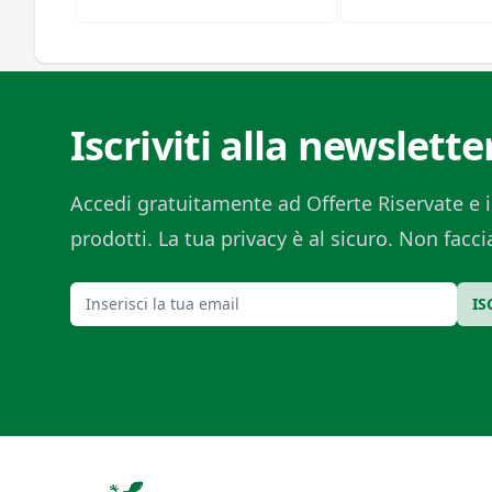
Di Esse Speroni
Di Esse Speron
Iscriviti alla newslette
Accedi gratuitamente ad Offerte Riservate e i
prodotti. La tua privacy è al sicuro. Non fac
Email
IS
Footer