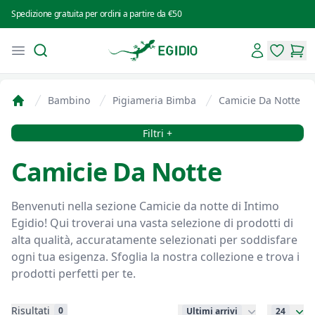
Spedizione gratuita per ordini a partire da €50
Search
Account
Open menu
Intimo Egidio
items in 
items
Bambino
Pigiameria Bimba
Camicie Da Notte
Home
Filtri
Filtri +
Camicie Da Notte
Benvenuti nella sezione Camicie da notte di Intimo
Egidio! Qui troverai una vasta selezione di prodotti di
alta qualità, accuratamente selezionati per soddisfare
ogni tua esigenza. Sfoglia la nostra collezione e trova i
prodotti perfetti per te.
Risultati
0
Ultimi arrivi
24