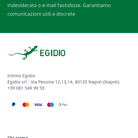
indesiderata o e-mail fastidiose. Garantiamo
comunicazioni utili e discrete
Footer
Intimo Egidio
Egidio srl - Via Pessina 12,13,14, 80135 Napoli (Napoli)
+39 081 549 99 59
paypal
mastercard
visa
maestro
google_pay
Chi siamo