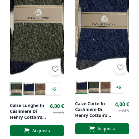
+6
+6
Calze Corte In
4,00 €
Calze Lunghe In
6,00 €
Cashmere Di
7,32 €
Cashmere Di
9,76 €
Henry Cotton’s
Henry Cotton’s
HC36014
HC36114
Acquista
Acquista