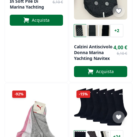
In Soft Pile Di
6,10 €
Marina Yachting
Acquista
+2
Calzini Antiscivolo
4,00 €
Donna Marina
6,10 €
Yachting Navitex
Acquista
-92%
-15%
+24