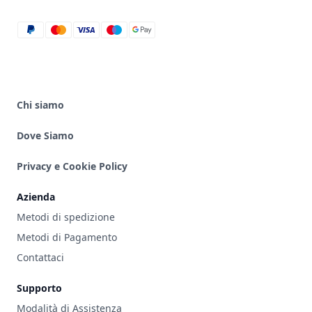
paypal
mastercard
visa
maestro
google_pay
Chi siamo
Dove Siamo
Privacy e Cookie Policy
Azienda
Metodi di spedizione
Metodi di Pagamento
Contattaci
Supporto
Modalità di Assistenza