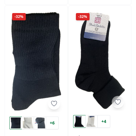
-32%
-32%
+4
+6