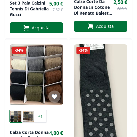
Calze Corte Da
2,50 €
Set 3 Paia Calzini
5,00 €
Donna In Cotone
3,66 €
Tennis Di Gabriella
7,32 €
Di Renato Balestra
Gucci
Art. Sanitaria
Acquista
Acquista
-34%
-34%
+1
Calza Corta Donna
4,00 €