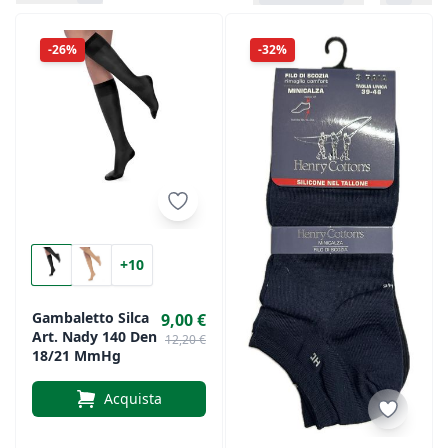
-26%
-32%
+10
Gambaletto Silca
9,00 €
Art. Nady 140 Den
12,20 €
18/21 MmHg
Acquista