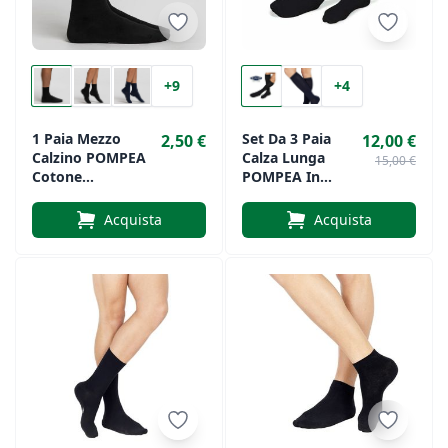
+9
+4
1 Paia Mezzo
Set Da 3 Paia
2,50 €
12,00 €
Calzino POMPEA
Calza Lunga
15,00 €
Cotone
POMPEA In
Elasticizzato
Piquet
Lui/Lei
Microfibra
Acquista
Acquista