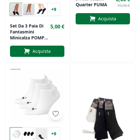
Quarter PUMA
10,00 €
+9
Acquista
Set Da 3 Paia Di
5,00 €
Fantasmini
Minicalza POMPEA
Cotone
Elasticizzato
Acquista
+9