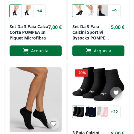
+4
+9
Set Da 3 Paia Calza
Set Da 3 Paia
7,00 €
5,00 €
Corta POMPEA In
Calzini Sportivi
Piquet Microfibra
Bysocks POMPEA
Cotone
Elasticizzato
Acquista
Acquista
Lui/Lei
-20%
+22
3 Paia Calzini
8,00 €