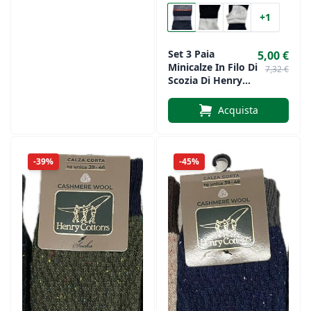
+1
Set 3 Paia
5,00 €
Minicalze In Filo Di
7,32 €
Scozia Di Henry
Cotton’s Art.
HD314
Acquista
-39%
-45%