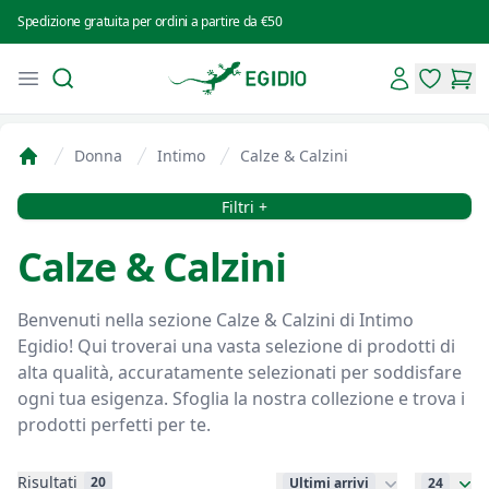
Spedizione gratuita per ordini a partire da €50
Search
Account
Open menu
Intimo Egidio
items in 
items
Donna
Intimo
Calze & Calzini
Home
Filtri
Filtri +
Calze & Calzini
Benvenuti nella sezione Calze & Calzini di Intimo
Egidio! Qui troverai una vasta selezione di prodotti di
alta qualità, accuratamente selezionati per soddisfare
ogni tua esigenza. Sfoglia la nostra collezione e trova i
prodotti perfetti per te.
Risultati
20
Ultimi arrivi
24