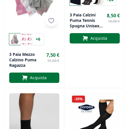
3 Paia Calzini
8,50 €
Puma Tennis
10,00 €
Spugna Unisex
Vari Colori
Acquista
+6
3 Paia Mezzo
7,50 €
Calzino Puma
91,50 €
Ragazza
Acquista
-20%