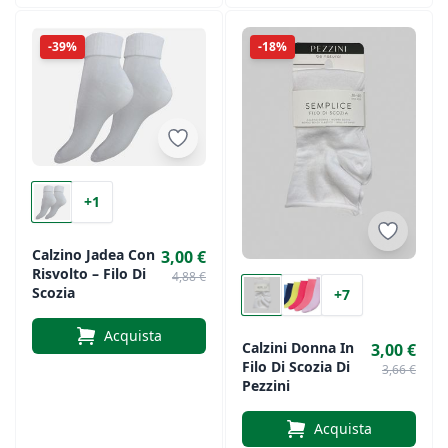
-39%
-18%
+1
Calzino Jadea Con
3,00 €
Risvolto – Filo Di
4,88 €
Scozia
+7
Acquista
Calzini Donna In
3,00 €
Filo Di Scozia Di
3,66 €
Pezzini
Acquista