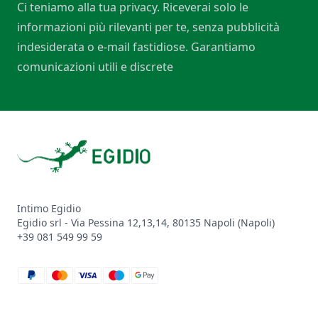
Ci teniamo alla tua privacy. Riceverai solo le
informazioni più rilevanti per te, senza pubblicità
indesiderata o e-mail fastidiose. Garantiamo
comunicazioni utili e discrete
Footer
Intimo Egidio
Egidio srl - Via Pessina 12,13,14, 80135 Napoli (Napoli)
+39 081 549 99 59
paypal
mastercard
visa
maestro
google_pay