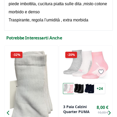
piede imbottita, cucitura piatta sulle dita ,misto cotone
morbido e denso
Traspirante, regola l'umidità , extra morbida
Potrebbe Interessarti Anche
-32%
-20%
+24
3 Paia Calzini
8,00 €
Quarter PUMA
10,00 €