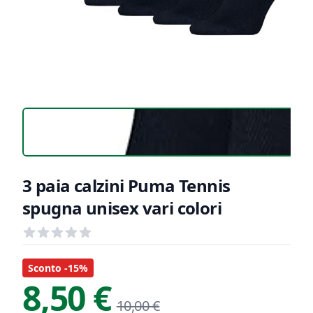
3 paia calzini Puma Tennis
spugna unisex vari colori
Recensioni
out of 5 stars
Informazioni Prodotto
Descrizione riassuntiva
Sconto -15%
8,50 €
10,00 €