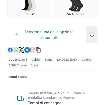
PERLA
ANTRACITE
Seleziona una delle opzioni
Add to 
disponibili
Calzini Lunghi
Calzini
Puma
MADE IN ITALY
Cotone
100% Cotone
Sport
Brand
Puma
24/48h In Italia, 48/72h in Europa in
modalità Standard ed Espresso
Tempi di consegna