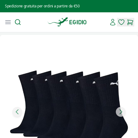
Spedizione gratuita per ordini a partire da €50
Search
Account
Open menu
Intimo Egidio
items in 
items