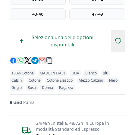
43-46
47-49
Seleziona una delle opzioni
Add to 
disponibili
100% Cotone
MADE IN ITALY
PAIA
Bianco
Blu
Calzini
Cotone
Cotone Elastico
Mezzo Calzino
Nero
Grigio
Rosa
Donna
Ragazza
Brand
Puma
24/48h In Italia, 48/72h in Europa in
modalità Standard ed Espresso