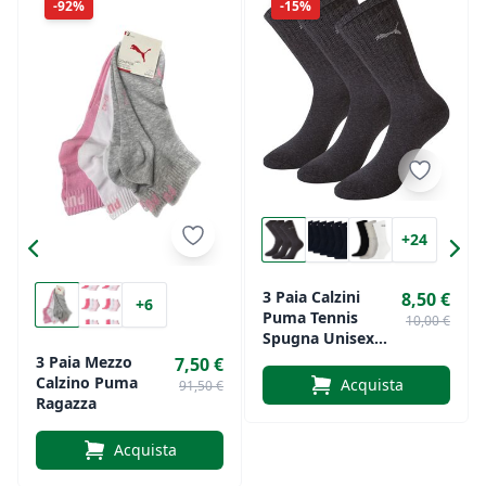
-92%
-15%
+24
3 Paia Calzini
8,50 €
+6
Puma Tennis
10,00 €
Spugna Unisex
Vari Colori
3 Paia Mezzo
7,50 €
Calzino Puma
Acquista
91,50 €
Ragazza
Acquista