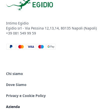
Intimo Egidio
Egidio srl - Via Pessina 12,13,14, 80135 Napoli (Napoli)
+39 081 549 99 59
paypal
mastercard
visa
maestro
google_pay
Chi siamo
Dove Siamo
Privacy e Cookie Policy
Azienda