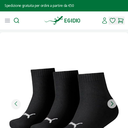
Spedizione gratuita per ordini a partire da €50
Search
Account
Open menu
Intimo Egidio
items in 
items