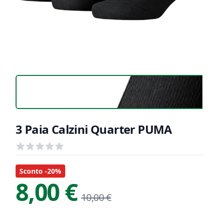
3 Paia Calzini Quarter PUMA
Recensioni
out of 5 stars
Informazioni Prodotto
Descrizione riassuntiva
Sconto -20%
8,00 €
10,00 €