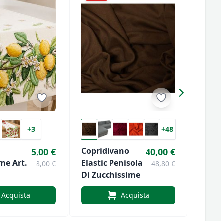
+3
+48
Copridivano
Zucc
5,00 €
40,00 €
me Art.
Elastic Penisola
Copr
8,00 €
48,80 €
Di Zucchissime
Per 
Recli
Acquista
Acquista