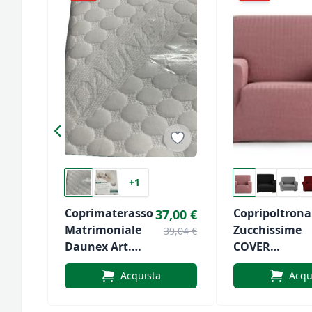
+1
Coprimaterasso
Copripoltrona
37,00 €
Matrimoniale
Zucchissime
39,04 €
Daunex Art.
COVER
Relax
Elasticizzato
Acquista
Acqu