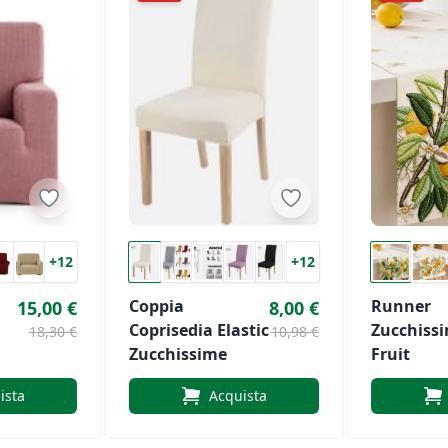
+12
+12
Coppia
Runner
15,00 €
8,00 €
Coprisedia Elastic
Zucchissi
18,30 €
10,98 €
Zucchissime
Fruit
ista
Acquista