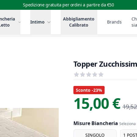
Spedizione gratuita per ordini a partire da €50
ncheria
Abbigliamento
Ch
Intimo
Brands
Letto
Calibrato
si
Topper Zucchissim
Recensioni
out of 5 stars
Informazioni Prodotto
Descrizione riassuntiva
Sconto -23%
15,00 €
19,52
Misure Biancheria
Seleziona 
misure biancheria
SINGOLO
1 POS