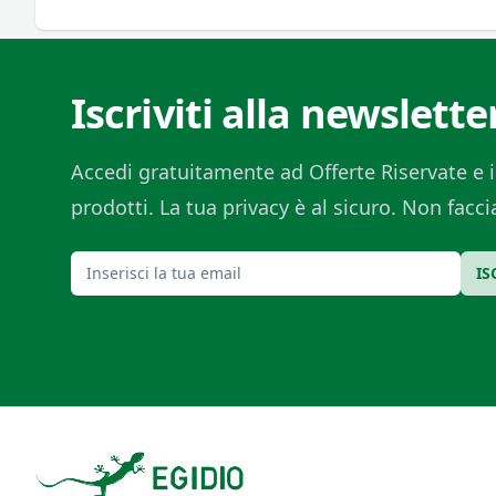
Iscriviti alla newslette
Accedi gratuitamente ad Offerte Riservate e i
prodotti. La tua privacy è al sicuro. Non fac
Email
IS
Footer