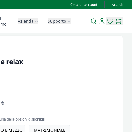
Crea un account
Accedi
i
Search
Account
Azienda
Supporto
items in wis
items in
amo
e relax
 €
una delle opzioni disponibili
TO E MEZZO
MATRIMONIALE