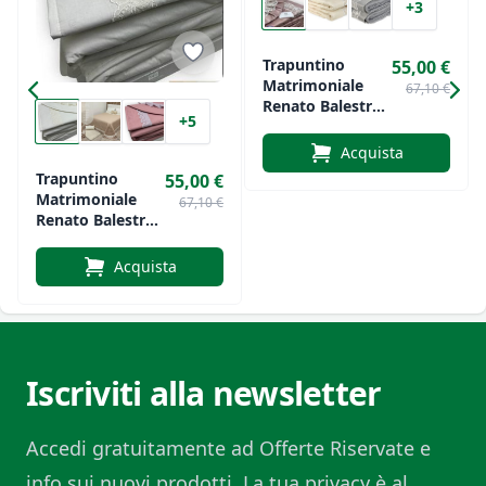
+3
Trapuntino
55,00 €
Matrimoniale
67,10 €
Renato Balestra
+5
Art. Daiana
Acquista
Trapuntino
55,00 €
Matrimoniale
67,10 €
Renato Balestra
Art. Elodie
Acquista
Iscriviti alla newsletter
Accedi gratuitamente ad Offerte Riservate e
info sui nuovi prodotti. La tua privacy è al