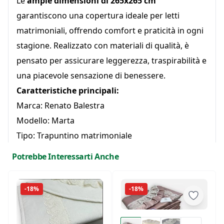
Le
ampie dimensioni di 265x265 cm
garantiscono una copertura ideale per letti
matrimoniali, offrendo comfort e praticità in ogni
stagione. Realizzato con materiali di qualità, è
pensato per assicurare leggerezza, traspirabilità e
una piacevole sensazione di benessere.
Caratteristiche principali:
Marca: Renato Balestra
Modello: Marta
Tipo: Trapuntino matrimoniale
Dimensioni: 265x265 cm
Potrebbe Interessarti Anche
Ideale per la mezza stagione
Un complemento d’arredo raffinato per chi cerca
-18%
-18%
eleganza e comfort in un unico prodotto.