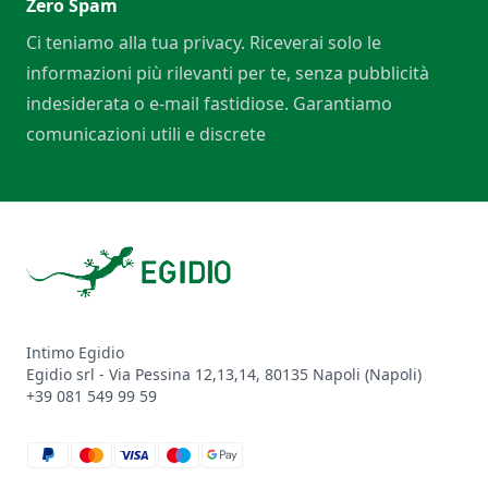
Zero Spam
Ci teniamo alla tua privacy. Riceverai solo le
informazioni più rilevanti per te, senza pubblicità
indesiderata o e-mail fastidiose. Garantiamo
comunicazioni utili e discrete
Footer
Intimo Egidio
Egidio srl - Via Pessina 12,13,14, 80135 Napoli (Napoli)
+39 081 549 99 59
paypal
mastercard
visa
maestro
google_pay