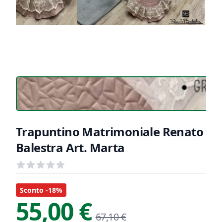
Trapuntino Matrimoniale Renato
Balestra Art. Marta
Recensioni
out of 5 stars
Informazioni Prodotto
Descrizione riassuntiva
Sconto -18%
55,00 €
67,10 €