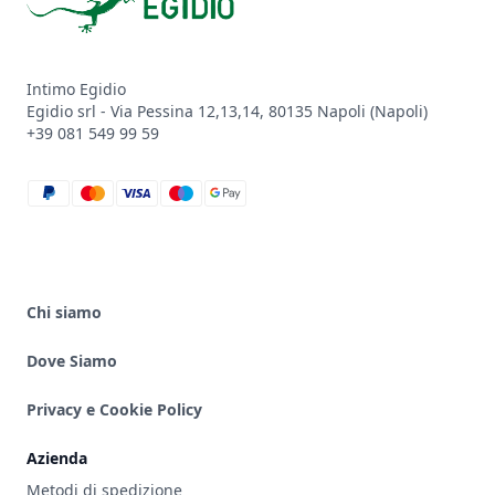
Intimo Egidio
Egidio srl - Via Pessina 12,13,14, 80135 Napoli (Napoli)
+39 081 549 99 59
paypal
mastercard
visa
maestro
google_pay
Chi siamo
Dove Siamo
Privacy e Cookie Policy
Azienda
Metodi di spedizione