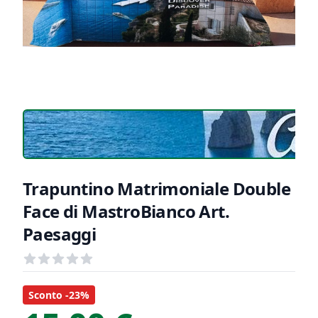
Trapuntino Matrimoniale Double
Face di MastroBianco Art.
Paesaggi
Recensioni
out of 5 stars
Informazioni Prodotto
Descrizione riassuntiva
Sconto -23%