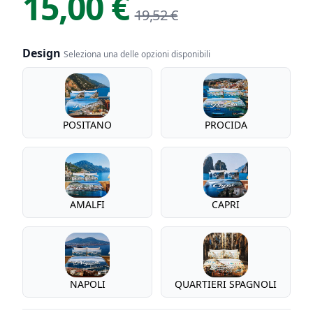
15,00 €
19,52 €
Design
Seleziona una delle opzioni disponibili
Design
POSITANO
PROCIDA
AMALFI
CAPRI
NAPOLI
QUARTIERI SPAGNOLI