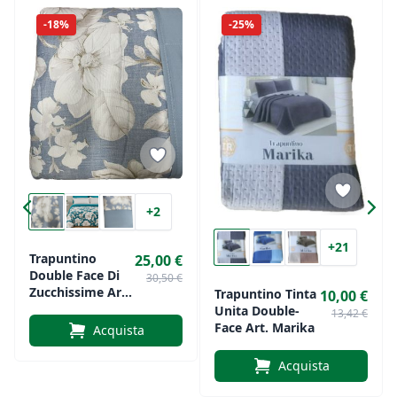
-18%
-25%
+2
+21
Trapuntino
25,00 €
Double Face Di
30,50 €
Zucchissime Art.
Trapuntino Tinta
10,00 €
Mariella
Unita Double-
13,42 €
Face Art. Marika
Acquista
Acquista