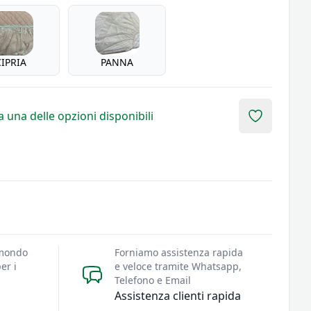
CIPRIA
PANNA
 una delle opzioni disponibili
Add to fav
 mondo
Forniamo assistenza rapida
er i
e veloce tramite Whatsapp,
Telefono e Email
Assistenza clienti rapida