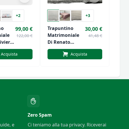
+2
+3
no
Trapuntino
Trap
99,00 €
30,00 €
iale
Matrimoniale
Matr
122,00 €
41,48 €
iviera
Di Renato
Di R
uage
Balestra Art.
Bales
Acquista
Acquista
Stephanie
Reso
Zero Spam
uide, e
Ci teniamo alla tua privacy. Riceverai