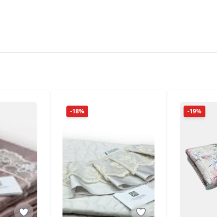
-18%
-19%