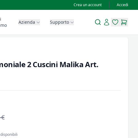
Crea un account
Accedi
i
Search
Account
Azienda
Supporto
items in wis
items in
amo
oniale 2 Cuscini Malika Art.
 €
disponibili