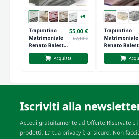
+5
Trapuntino
Trapuntino
55,00 €
Matrimoniale
Matrimoniale
67,10 €
Renato Balestra
Renato Balest
Art. Elodie
Art. Daiana
Acquista
Acqu
Iscriviti alla newslette
Accedi gratuitamente ad Offerte Riservate e i
prodotti. La tua privacy è al sicuro. Non fac