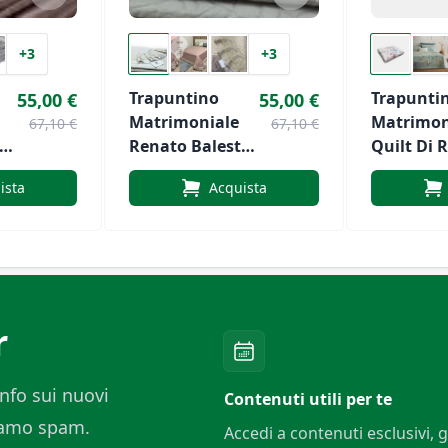
+3
+3
Trapuntino
Trapunti
55,00 €
55,00 €
Matrimoniale
Matrimon
67,10 €
67,10 €
ra
Renato Balestra
Quilt Di R
Art. Marta
Art. Amo
ista
Acquista
r
nfo sui nuovi
Contenuti utili per te
ciamo spam.
Accedi a contenuti esclusivi, g