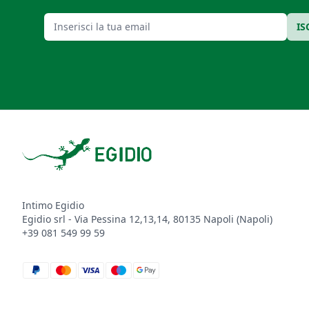
Email
IS
Footer
Intimo Egidio
Egidio srl - Via Pessina 12,13,14, 80135 Napoli (Napoli)
+39 081 549 99 59
paypal
mastercard
visa
maestro
google_pay