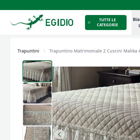
Intimo Egidio
Bia
TUTTE LE
CATEGORIE
Trapuntini
Trapuntino Matrimoniale 2 Cuscini Malika A