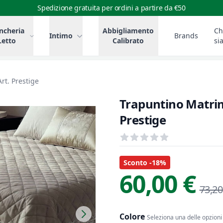
Spedizione gratuita per ordini a partire da €50
ncheria
Abbigliamento
Ch
Intimo
Brands
Letto
Calibrato
si
rt. Prestige
Trapuntino Matrim
Prestige
Recensioni
out of 5 stars
Informazioni Prodotto
Descrizione riassuntiva
Sconto -18%
60,00 €
73,20
Colore
Seleziona una delle opzioni 