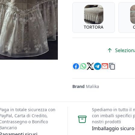
Colore
TORTORA
Seleziona
Brand
Malika
Paga in totale sicurezza con
Spediamo in tutto il
PayPal, Carta di Credito,
con imballi specifici p
Contrassegno o Bonifico
nostri prodotti
Bancario
Imballaggio sicuro
Pagamenti sicuri