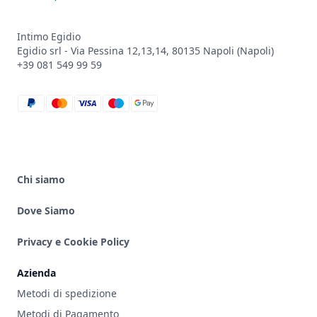
Intimo Egidio
Egidio srl - Via Pessina 12,13,14, 80135 Napoli (Napoli)
+39 081 549 99 59
paypal
mastercard
visa
maestro
google_pay
Chi siamo
Dove Siamo
Privacy e Cookie Policy
Azienda
Metodi di spedizione
Metodi di Pagamento