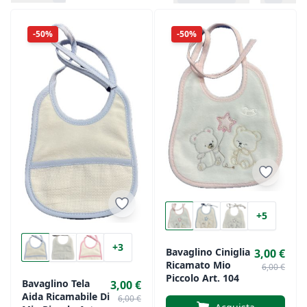
-50%
-50%
+5
+3
Bavaglino Ciniglia
3,00 €
Ricamato Mio
6,00 €
Piccolo Art. 104
Bavaglino Tela
3,00 €
Aida Ricamabile Di
6,00 €