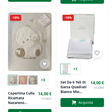
-18%
-18%
+1
+3
Set Da 6 Teli Di
14,00 €
Garza Quadrati
17,08 €
Bianco Mio
Copertina Culla
14,00 €
Piccolo Cotone
Ricamata
17,08 €
Acquista
Nazareno
Gabrielli Art. 420