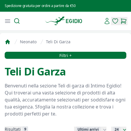
Spedizione gratuita per ordini a partire da €50
Search
Account
Open menu
Intimo Egidio
items in 
items
Neonato
Teli Di Garza
Home
Filtri
Filtri +
Teli Di Garza
Benvenuti nella sezione Teli di garza di Intimo Egidio!
Qui troverai una vasta selezione di prodotti di alta
qualità, accuratamente selezionati per soddisfare ogni
tua esigenza. Sfoglia la nostra collezione e trova i
prodotti perfetti per te.
Risultati
9
Ultimi arrivi
24