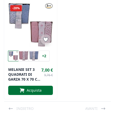
-28%
+2
MELANIE SET 3
7,00 €
QUADRATI DI
9,76 €
GARZA 70 X 70 Cm
100% COTONE
Acquista
INDIETRO
AVANTI