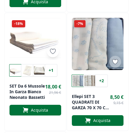
Acquista
-18%
-7%
+1
+2
SET Da 6 Mussole
18,00 €
In Garza Bianco
21,96 €
Ellepi SET 3
8,50 €
Neonato Bassetti
QUADRATI DI
9,15 €
GARZA 70 X 70 Cm
Acquista
100% COTONE
Acquista