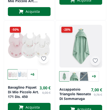
Acquista
Mio Piccolo Art.
191
Acquista
-50%
-28%
+6
+9
Bavaglino Piquet
3,00 €
Accappatoio
7,00 €
Di Mio Piccolo Art.
6,00 €
Triangolo Neonato
9,76 €
171 Dis. 450
Di Sommaruga
Acquista
Acquista