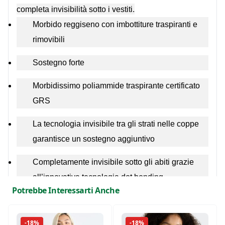
completa invisibilità sotto i vestiti.
Morbido reggiseno con imbottiture traspiranti e
rimovibili
Sostegno forte
Morbidissimo poliammide traspirante certificato
GRS
La tecnologia invisibile tra gli strati nelle coppe
garantisce un sostegno aggiuntivo
Completamente invisibile sotto gli abiti grazie
all’innovativa tecnologia dot bonding
Potrebbe Interessarti Anche
La tecnologia Activated Silk™ allontana l'umidità
per mantenere il comfort e l'asciutto
-18%
-18%