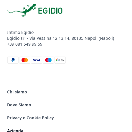
Intimo Egidio
Egidio srl - Via Pessina 12,13,14, 80135 Napoli (Napoli)
+39 081 549 99 59
paypal
mastercard
visa
maestro
google_pay
Chi siamo
Dove Siamo
Privacy e Cookie Policy
Azienda