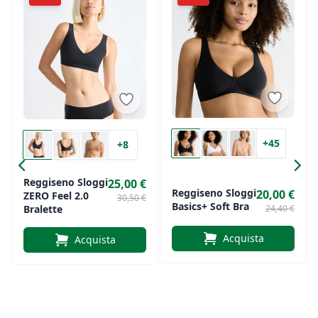
Elasticizzato a 360 gradi per libertà di movimento
e comfort
Niente ferretto, niente etichetta, niente cuciture
per una sensazione di seconda pelle
Non lascia segni né arrossamenti sulla pelle
+45
+8
Spalline regolabili
Reggiseno Sloggi
25,00 €
Reggiseno Sloggi
Chiusura sul retro con gancio e occhiello
20,00 €
ZERO Feel 2.0
30,50 €
Basics+ Soft Bra
24,40 €
Bralette
Acquista
Acquista