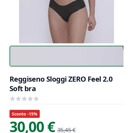
Reggiseno Sloggi ZERO Feel 2.0
Soft bra
Recensioni
out of 5 stars
Informazioni Prodotto
Descrizione riassuntiva
Sconto -15%
30,00 €
35,45 €