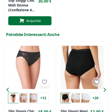
Slip Sloggi Chic
30,00 €
Midi Donna
(confezione 4
Slip)
Acquista
Potrebbe Interessarti Anche
+12
+20
Slip Sloggi Chic
Slip Sloggi Maxi
18,00 €
12,00 €