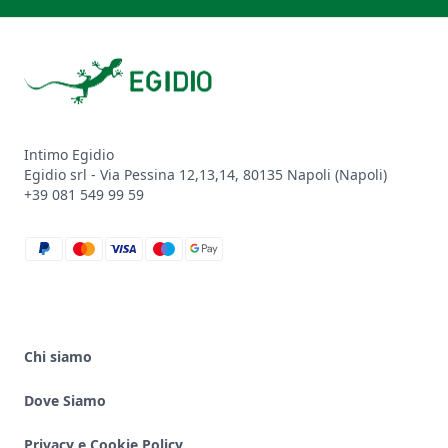
Footer
Intimo Egidio
Egidio srl - Via Pessina 12,13,14, 80135 Napoli (Napoli)
+39 081 549 99 59
paypal
mastercard
visa
maestro
google_pay
Chi siamo
Dove Siamo
Privacy e Cookie Policy