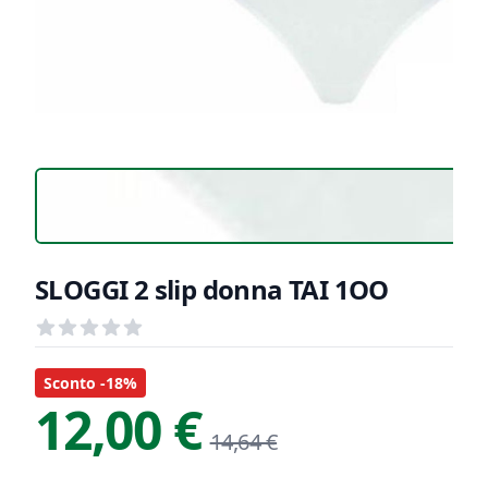
SLOGGI 2 slip donna TAI 1OO
Recensioni
out of 5 stars
Informazioni Prodotto
Descrizione riassuntiva
Sconto -18%
12,00 €
14,64 €