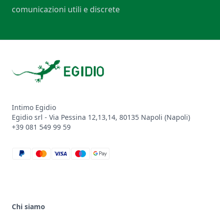
comunicazioni utili e discrete
Footer
Intimo Egidio
Egidio srl - Via Pessina 12,13,14, 80135 Napoli (Napoli)
+39 081 549 99 59
paypal
mastercard
visa
maestro
google_pay
Chi siamo