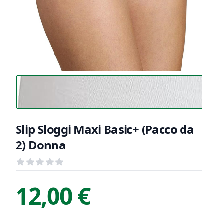
Slip Sloggi Maxi Basic+ (Pacco da
2) Donna
Recensioni
out of 5 stars
Informazioni Prodotto
Descrizione riassuntiva
12,00 €