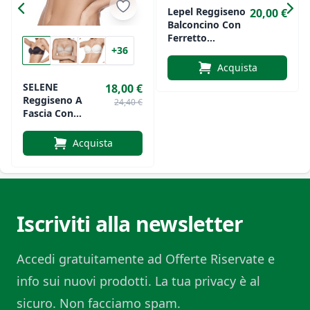
Lepel Reggiseno
20,00 €
Balconcino Con
Ferretto
+36
Preformato Di
Cotone Art.351
Acquista
SELENE
18,00 €
Reggiseno A
24,40 €
Fascia Con
Ferretto E Coppa
Preformata
Acquista
Art.ESMERALDA
Iscriviti alla newsletter
Accedi gratuitamente ad Offerte Riservate e
info sui nuovi prodotti. La tua privacy è al
sicuro. Non facciamo spam.