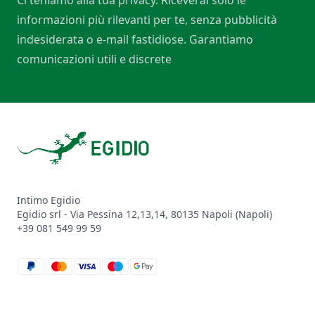
Ci teniamo alla tua privacy. Riceverai solo le
informazioni più rilevanti per te, senza pubblicità
indesiderata o e-mail fastidiose. Garantiamo
comunicazioni utili e discrete
Footer
Intimo Egidio
Egidio srl - Via Pessina 12,13,14, 80135 Napoli (Napoli)
+39 081 549 99 59
paypal
mastercard
visa
maestro
google_pay