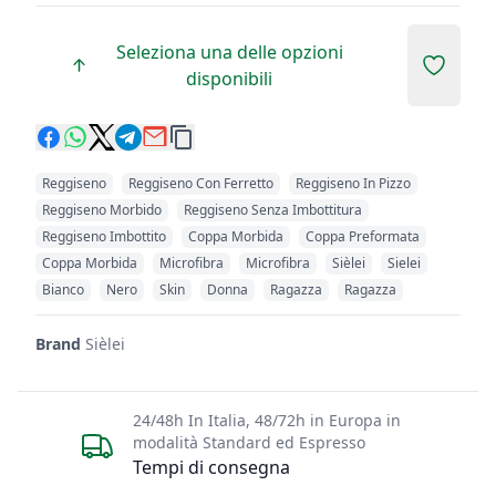
Seleziona una delle opzioni
Add to 
disponibili
Reggiseno
Reggiseno Con Ferretto
Reggiseno In Pizzo
Reggiseno Morbido
Reggiseno Senza Imbottitura
Reggiseno Imbottito
Coppa Morbida
Coppa Preformata
Coppa Morbida
Microfibra
Microfibra
Sièlei
Sielei
Bianco
Nero
Skin
Donna
Ragazza
Ragazza
Brand
Sièlei
24/48h In Italia, 48/72h in Europa in
modalità Standard ed Espresso
Tempi di consegna