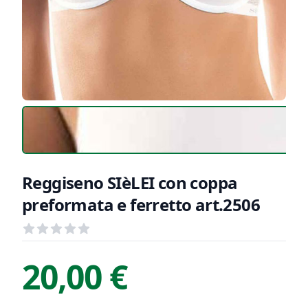
Reggiseno SIèLEI con coppa
preformata e ferretto art.2506
Recensioni
out of 5 stars
Informazioni Prodotto
Descrizione riassuntiva
20,00 €