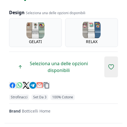
Design
Seleziona una delle opzioni disponibili
Design
GELATI
RELAX
Seleziona una delle opzioni
Add to 
disponibili
Strofinacci
Set Da 3
100% Cotone
Brand
Botticelli Home