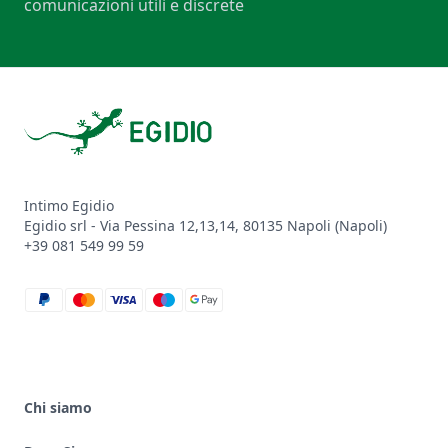
comunicazioni utili e discrete
Footer
Intimo Egidio
Egidio srl - Via Pessina 12,13,14, 80135 Napoli (Napoli)
+39 081 549 99 59
paypal
mastercard
visa
maestro
google_pay
Chi siamo