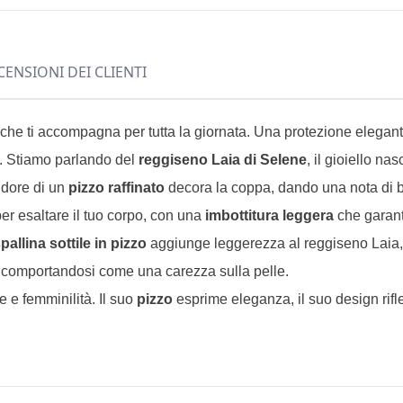
CENSIONI DEI CLIENTI
 ti accompagna per tutta la giornata. Una protezione elegante, 
le. Stiamo parlando del
reggiseno Laia di Selene
, il gioiello n
endore di un
pizzo raffinato
decora la coppa, dando una nota di bo
r esaltare il tuo corpo, con una
imbottitura leggera
che garant
pallina sottile in pizzo
aggiunge leggerezza al reggiseno Laia,
, comportandosi come una carezza sulla pelle.
e e femminilità. Il suo
pizzo
esprime eleganza, il suo design riflet