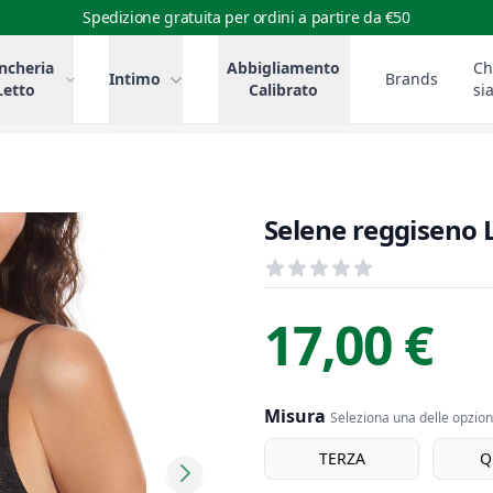
Spedizione gratuita per ordini a partire da €50
ncheria
Abbigliamento
Ch
Intimo
Brands
Letto
Calibrato
si
Selene reggiseno 
Recensioni
out of 5 stars
Informazioni Prodotto
Descrizione riassuntiva
17,00 €
Misura
Seleziona una delle opzioni
Misura
TERZA
Q