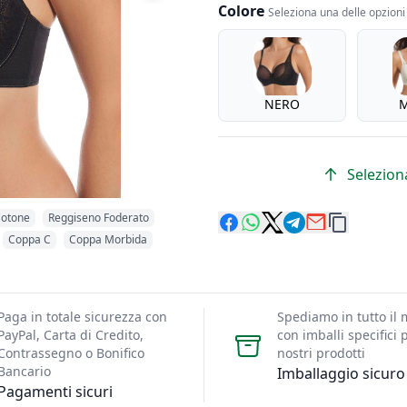
Colore
Seleziona una delle opzioni 
Colore
NERO
M
Seleziona
Cotone
Reggiseno Foderato
Coppa C
Coppa Morbida
Paga in totale sicurezza con
Spediamo in tutto il
PayPal, Carta di Credito,
con imballi specifici p
Contrassegno o Bonifico
nostri prodotti
Bancario
Imballaggio sicuro
Pagamenti sicuri