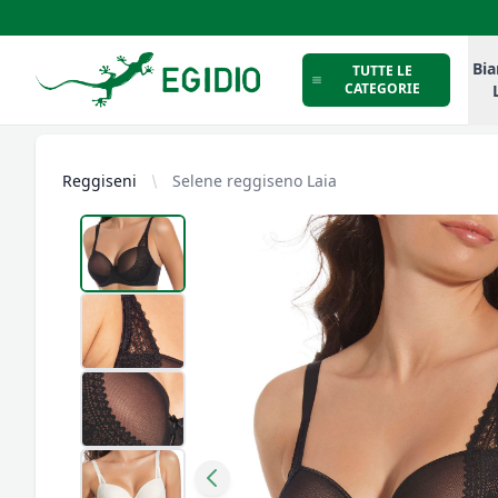
Intimo Egidio
Bia
TUTTE LE
CATEGORIE
Reggiseni
Selene reggiseno Laia