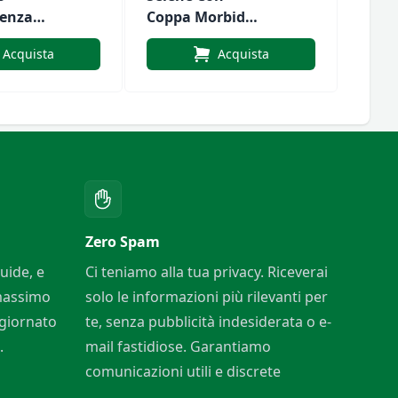
Senza
Coppa Morbida
Ferre
Aperto
E Ferretto Art.
Micro
Acquista
Acquista
Alicia
Pizzo
R
Zero Spam
uide, e
Ci teniamo alla tua privacy. Riceverai
 massimo
solo le informazioni più rilevanti per
ggiornato
te, senza pubblicità indesiderata o e-
.
mail fastidiose. Garantiamo
comunicazioni utili e discrete