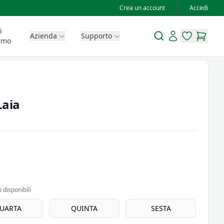
Crea un account
Accedi
i
Search
Account
Azienda
Supporto
items in wis
items in
amo
Laia
 disponibili
UARTA
QUINTA
SESTA