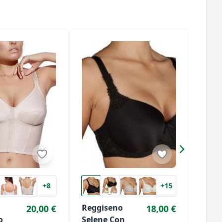
+8
+15
Reggiseno
Regg
20,00 €
18,00 €
o
Selene Con
Sele