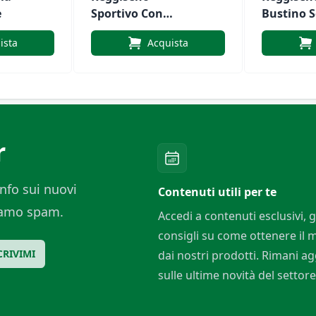
e
Sportivo Con
Bustino 
Chiusura Avanti
Ferretto 
ista
Acquista
Senza Ferretto
Avanti
Art.LENO
r
nfo sui nuovi
Contenuti utili per te
ciamo spam.
Accedi a contenuti esclusivi, g
consigli su come ottenere il
CRIVIMI
dai nostri prodotti. Rimani a
sulle ultime novità del settore