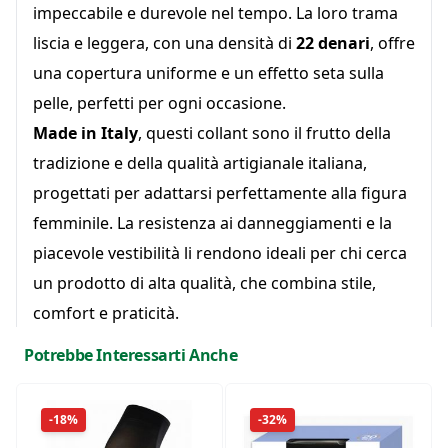
impeccabile e durevole nel tempo. La loro trama
liscia e leggera, con una densità di
22 denari
, offre
una copertura uniforme e un effetto seta sulla
pelle, perfetti per ogni occasione.
Made in Italy
, questi collant sono il frutto della
tradizione e della qualità artigianale italiana,
progettati per adattarsi perfettamente alla figura
femminile. La resistenza ai danneggiamenti e la
piacevole vestibilità li rendono ideali per chi cerca
un prodotto di alta qualità, che combina stile,
comfort e praticità.
Perfetti per l'uso quotidiano, i
Collant
Potrebbe Interessarti Anche
SanPellegrino Doppio Filo 22 Den
sono
l'accessorio ideale per chi non vuole rinunciare a
-18%
-32%
comfort e classe in ogni momento della giornata.