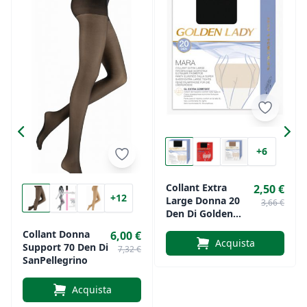
+6
Collant Extra
2,50 €
+12
Large Donna 20
3,66 €
Den Di Golden
Lady Mara
Collant Donna
6,00 €
Acquista
Support 70 Den Di
7,32 €
SanPellegrino
Acquista