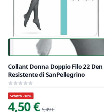
Collant Donna Doppio Filo 22 Den
Resistente di SanPellegrino
Recensioni
out of 5 stars
Informazioni Prodotto
Descrizione riassuntiva
Sconto -18%
4,50 €
5,49 €