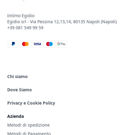
Intimo Egidio
Egidio srl - Via Pessina 12,13,14, 80135 Napoli (Napoli)
+39 081 549 99 59
paypal
mastercard
visa
maestro
google_pay
Chi siamo
Dove Siamo
Privacy e Cookie Policy
Azienda
Metodi di spedizione
Metodi di Pagamento