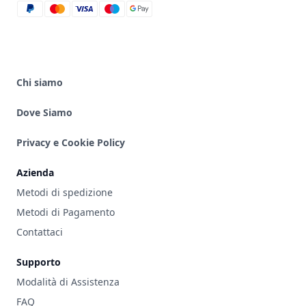
paypal
mastercard
visa
maestro
google_pay
Chi siamo
Dove Siamo
Privacy e Cookie Policy
Azienda
Metodi di spedizione
Metodi di Pagamento
Contattaci
Supporto
Modalità di Assistenza
FAQ