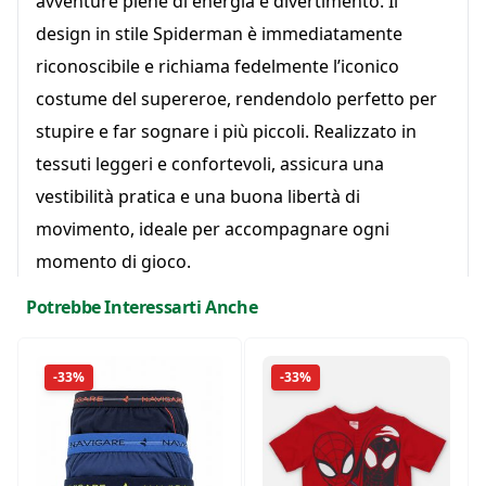
avventure piene di energia e divertimento. Il
design in stile Spiderman è immediatamente
riconoscibile e richiama fedelmente l’iconico
costume del supereroe, rendendolo perfetto per
stupire e far sognare i più piccoli. Realizzato in
tessuti leggeri e confortevoli, assicura una
vestibilità pratica e una buona libertà di
movimento, ideale per accompagnare ogni
momento di gioco.
Composizione:
Tessuti morbidi e leggeri, pensati
Potrebbe Interessarti Anche
per comfort, praticità e resistenza durante
l’utilizzo.
-33%
-33%