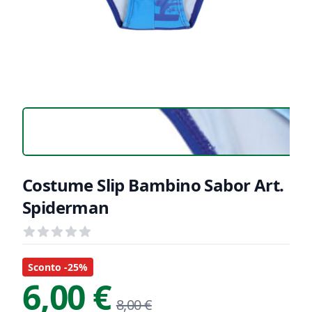
Costume Slip Bambino Sabor Art.
Spiderman
Recensioni
out of 5 stars
Informazioni Prodotto
Descrizione riassuntiva
Sconto -25%
6,00 €
8,00 €