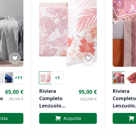
+11
+1
Riviera
Riviera
65,00 €
95,00 €
to
Completo
Completo
95,16 €
122,00 €
Lenzuolo
Lenzuolo
Copriletto Giava
Coprilett
ista
Acquista
Rosa
Rosa
Matrimoniale
Matrimon