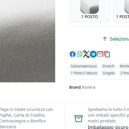
1 POSTO
1 POS
Seleziona
Salvamaterasso
Stretch
Morb
1 Posto E Mezzo
Singolo
2 Pos
Brand
Riviera
Paga in totale sicurezza con
Spediamo in tutto il
PayPal, Carta di Credito,
con imballi specifici p
Contrassegno o Bonifico
nostri prodotti
Bancario
Imballaggio sicuro