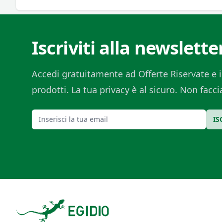
Iscriviti alla newslette
Accedi gratuitamente ad Offerte Riservate e i
prodotti. La tua privacy è al sicuro. Non fac
Email
IS
Footer