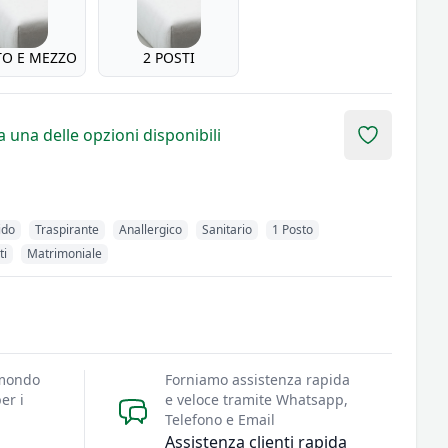
TO E MEZZO
2 POSTI
 una delle opzioni disponibili
Add to fav
ido
Traspirante
Anallergico
Sanitario
1 Posto
ti
Matrimoniale
 mondo
Forniamo assistenza rapida
er i
e veloce tramite Whatsapp,
Telefono e Email
Assistenza clienti rapida