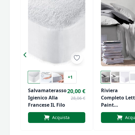
+1
Salvamaterasso
Riviera
20,00 €
Igienico Alla
Completo Let
28,06 €
Francese IL Filo
Paint
Matrimoniale
Acquista
Acqu