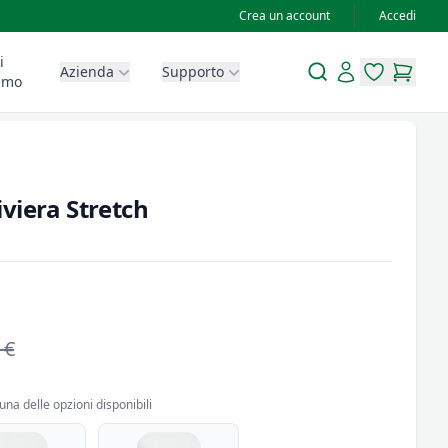
Crea un account
Accedi
i
Search
Account
Azienda
Supporto
items in wis
items in
amo
viera Stretch
 €
una delle opzioni disponibili