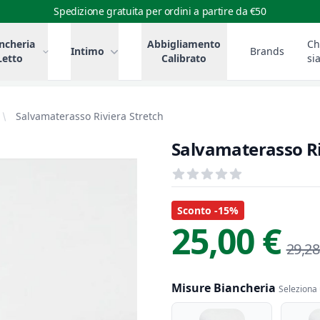
Spedizione gratuita per ordini a partire da €50
ncheria
Abbigliamento
Ch
Intimo
Brands
Letto
Calibrato
si
Salvamaterasso Riviera Stretch
Salvamaterasso Ri
Recensioni
out of 5 stars
Informazioni Prodotto
Descrizione riassuntiva
Sconto -15%
25,00 €
29,28
Misure Biancheria
Seleziona 
misure biancheria