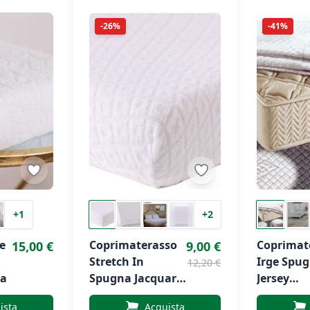
-26%
-41%
+1
+2
e
Coprimaterasso
Coprimat
15,00 €
9,00 €
Stretch In
Irge Spu
12,20 €
ra
Spugna Jacquard
Jersey
Di Preziosa Home
Estendibi
ista
Acquista