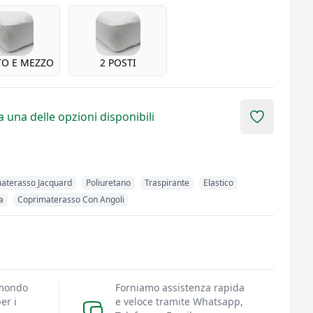
TO E MEZZO
2 POSTI
 una delle opzioni disponibili
Add to fav
aterasso Jacquard
Poliuretano
Traspirante
Elastico
a
Coprimaterasso Con Angoli
 mondo
Forniamo assistenza rapida
er i
e veloce tramite Whatsapp,