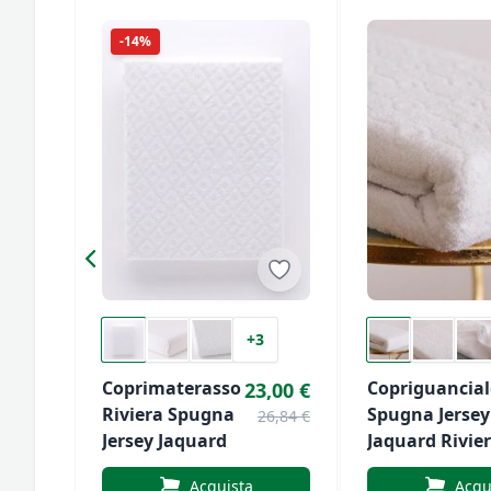
-14%
+3
Coprimaterasso
Copriguancial
23,00 €
Riviera Spugna
Spugna Jersey
26,84 €
Jersey Jaquard
Jaquard Rivie
Acquista
Acqu