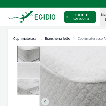
Intimo Egidio
Bia
TUTTE LE
CATEGORIE
Coprimaterassi
Biancheria letto
Coprimaterasso Ri