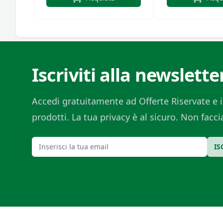
Iscriviti alla newslette
Accedi gratuitamente ad Offerte Riservate e i
prodotti. La tua privacy è al sicuro. Non fac
Email
IS
Footer