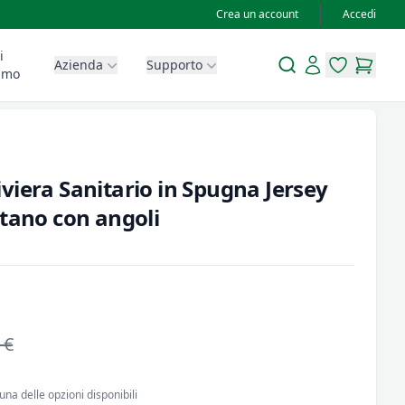
Crea un account
Accedi
i
Search
Account
Azienda
Supporto
items in wis
items in
amo
viera Sanitario in Spugna Jersey
etano con angoli
 €
una delle opzioni disponibili