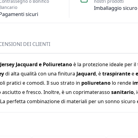
Contrassegno o Bonifico
nostri prodotti
Bancario
Imballaggio sicuro
Pagamenti sicuri
CENSIONI DEI CLIENTI
Jersey Jacquard e Poliuretano
è la protezione ideale per 
ey
di alta qualità con una finitura
Jaquard
, è
traspirante
e
e
i pratici e comodi. Il suo strato in
poliuretano
lo rende
i
o asciutto e fresco. Inoltre, è un coprimaterasso
sanitario
,
. La perfetta combinazione di materiali per un sonno sicuro