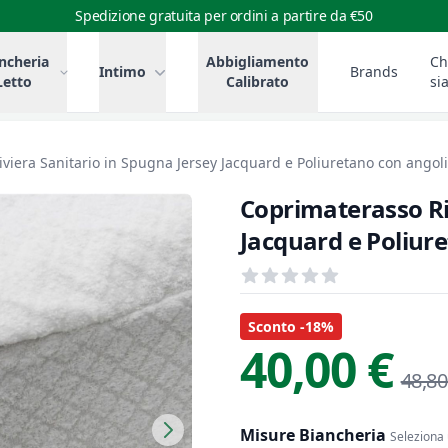
Spedizione gratuita per ordini a partire da €50
ncheria
Abbigliamento
Ch
Intimo
Brands
Letto
Calibrato
si
viera Sanitario in Spugna Jersey Jacquard e Poliuretano con angoli
Coprimaterasso Ri
Jacquard e Poliur
Recensioni
out of 5 stars
Informazioni Prodotto
Descrizione riassuntiva
Sconto -18%
40,00 €
48,80
Misure Biancheria
Seleziona 