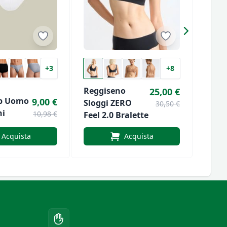
+3
+8
Reggiseno
Slogg
25,00 €
9,00 €
Sloggi ZERO
Uomo
30,50 €
ni
10,98 €
Feel 2.0 Bralette
Midi
Acquista
Acquista