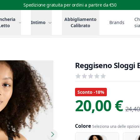
Spedizione gratuita per ordini a partire da €50
ncheria
Abbigliamento
Ch
Intimo
Brands
Letto
Calibrato
si
Reggiseno Sloggi B
Recensioni
out of 5 stars
Informazioni Prodotto
Descrizione riassuntiva
Sconto -18%
20,00 €
24,40
Colore
Seleziona una delle opzioni 
Colore