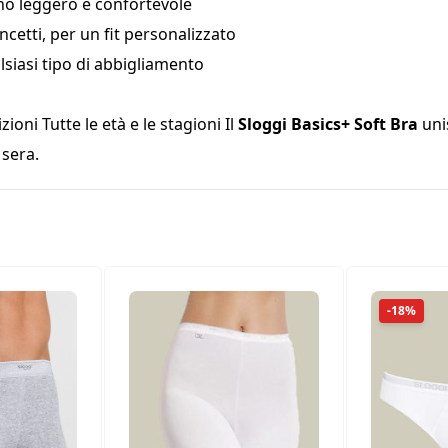
no leggero e confortevole
cetti, per un fit personalizzato
alsiasi tipo di abbigliamento
oni Tutte le età e le stagioni Il
Sloggi Basics+ Soft Bra
unis
 sera.
-18%