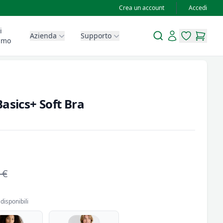
Crea un account
Accedi
i
Search
Account
Azienda
Supporto
items in wis
items in
amo
asics+ Soft Bra
 €
disponibili