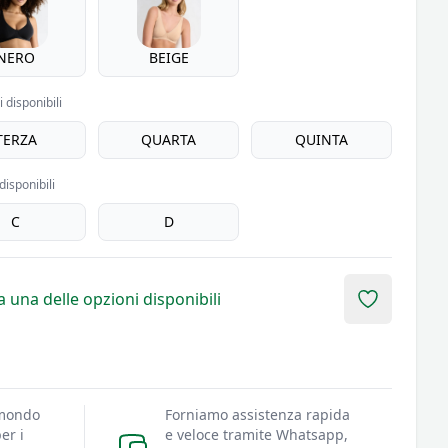
NERO
BEIGE
 disponibili
TERZA
QUARTA
QUINTA
disponibili
C
D
 una delle opzioni disponibili
Add to fav
 mondo
Forniamo assistenza rapida
er i
e veloce tramite Whatsapp,