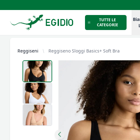
Intimo Egidio
Bia
TUTTE LE
CATEGORIE
Reggiseni
Reggiseno Sloggi Basics+ Soft Bra