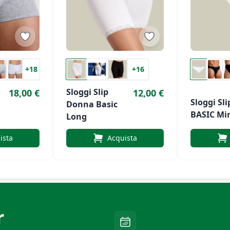
+18
+16
Sloggi Slip
18,00 €
12,00 €
Sloggi Slip Uomo
Donna Basic
BASIC Mi
Long
ista
Acquista
r