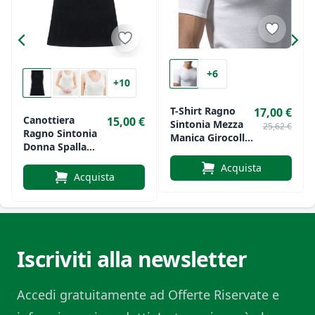
+6
+10
T-Shirt Ragno
17,00 €
Canottiera
15,00 €
Sintonia Mezza
25,62 €
Ragno Sintonia
Manica Girocollo
Donna Spalla
Art 065457
Larga In Lana E
Acquista
Cotone Art.2452
Acquista
Iscriviti alla newsletter
Accedi gratuitamente ad Offerte Riservate e