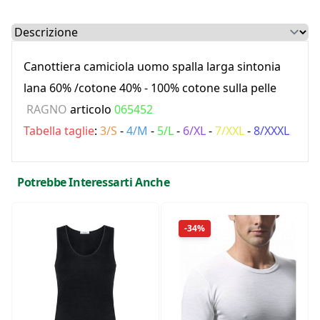
Select a tab
Canottiera camiciola uomo spalla larga sintonia
lana 60% /cotone 40% - 100% cotone sulla pelle
RAGNO
articolo
065452
Tabella taglie
:
3/S
-
4/M
-
5/L
-
6/XL
-
7/XXL
-
8/XXXL
Potrebbe Interessarti Anche
-34%