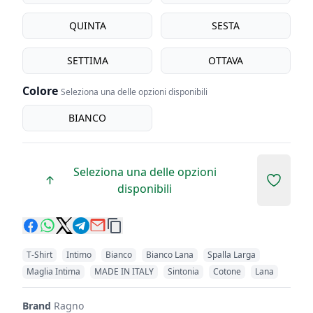
QUINTA
SESTA
SETTIMA
OTTAVA
Colore
Seleziona una delle opzioni disponibili
Colore
BIANCO
Seleziona una delle opzioni
Add to 
disponibili
T-Shirt
Intimo
Bianco
Bianco Lana
Spalla Larga
Maglia Intima
MADE IN ITALY
Sintonia
Cotone
Lana
Brand
Ragno