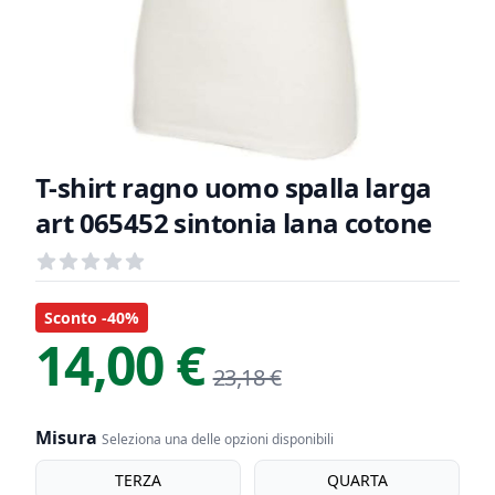
T-shirt ragno uomo spalla larga
art 065452 sintonia lana cotone
Recensioni
out of 5 stars
Informazioni Prodotto
Descrizione riassuntiva
Sconto -40%
14,00 €
23,18 €
Misura
Seleziona una delle opzioni disponibili
Misura
TERZA
QUARTA