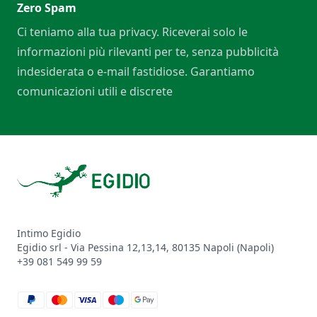
Zero Spam
Ci teniamo alla tua privacy. Riceverai solo le
informazioni più rilevanti per te, senza pubblicità
indesiderata o e-mail fastidiose. Garantiamo
comunicazioni utili e discrete
Footer
Intimo Egidio
Egidio srl - Via Pessina 12,13,14, 80135 Napoli (Napoli)
+39 081 549 99 59
paypal
mastercard
visa
maestro
google_pay