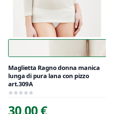
Maglietta Ragno donna manica
lunga di pura lana con pizzo
art.309A
Recensioni
out of 5 stars
Informazioni Prodotto
Descrizione riassuntiva
30,00 €