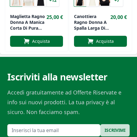
+12
+7
Maglietta Ragno
Canottiera
25,00 €
20,00 €
Donna A Manica
Ragno Donna A
Corta Di Pura
Spalla Larga Di
Lana Con Pizzo
Pura Lana Con
Art.3097
Pizzo Art.3092
Acquista
Acquista
Iscriviti alla newsletter
Accedi gratuitamente ad Offerte Riservate e
info sui nuovi prodotti. La tua privacy è al
sicuro. Non facciamo spam.
Email
ISCRIVIMI