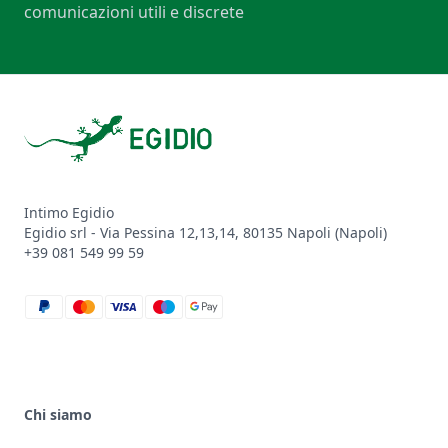
comunicazioni utili e discrete
Footer
Intimo Egidio
Egidio srl - Via Pessina 12,13,14, 80135 Napoli (Napoli)
+39 081 549 99 59
paypal
mastercard
visa
maestro
google_pay
Chi siamo