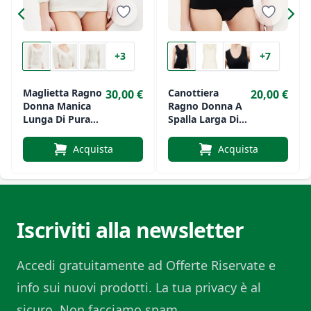
+3
+7
Maglietta Ragno
Canottiera
30,00 €
20,00 €
Donna Manica
Ragno Donna A
Lunga Di Pura
Spalla Larga Di
Lana Con Pizzo
Pura Lana Con
Art.309A
Pizzo Art.3092
Acquista
Acquista
Iscriviti alla newsletter
Accedi gratuitamente ad Offerte Riservate e
info sui nuovi prodotti. La tua privacy è al
sicuro. Non facciamo spam.