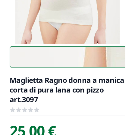
Maglietta Ragno donna a manica
corta di pura lana con pizzo
art.3097
Recensioni
out of 5 stars
Informazioni Prodotto
Descrizione riassuntiva
25,00 €