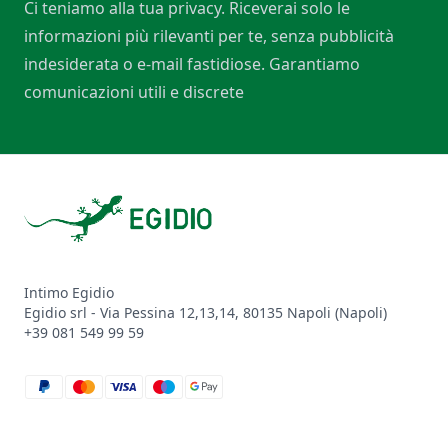
Ci teniamo alla tua privacy. Riceverai solo le
informazioni più rilevanti per te, senza pubblicità
indesiderata o e-mail fastidiose. Garantiamo
comunicazioni utili e discrete
Footer
Intimo Egidio
Egidio srl - Via Pessina 12,13,14, 80135 Napoli (Napoli)
+39 081 549 99 59
paypal
mastercard
visa
maestro
google_pay