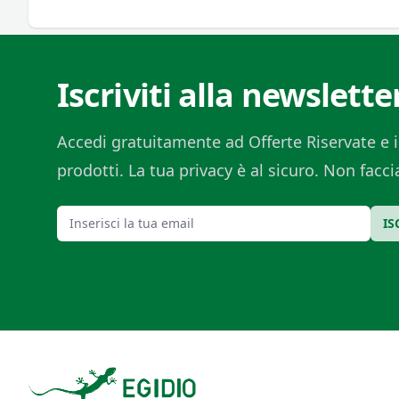
Iscriviti alla newslette
Accedi gratuitamente ad Offerte Riservate e i
prodotti. La tua privacy è al sicuro. Non fac
Email
IS
Footer