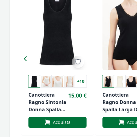
+10
Canottiera
Canottiera
15,00 €
Ragno Sintonia
Ragno Donna
Donna Spalla
Spalla Larga D
Larga In Lana E
Pura Lana Co
Acquista
Acqu
Cotone Art.2452
Pizzo Art.3092