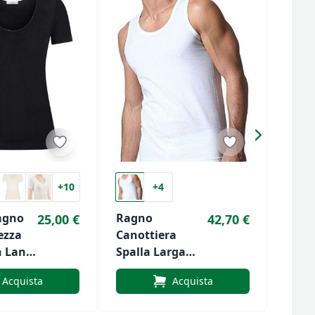
+10
+4
agno
Ragno
Cano
25,00 €
42,70 €
ezza
Canottiera
Voga
n Lana
Spalla Larga
Liabe
t.4027
100% Lana
Larg
Acquista
Acquista
Merinos 060032
Lana
5148