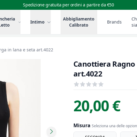
Spedizione gratuita per ordini a partire da €50
ncheria
Abbigliamento
Ch
Intimo
Brands
Letto
Calibrato
si
ga in lana e seta art.4022
Canottiera Ragno d
art.4022
Recensioni
out of 5 stars
Informazioni Prodotto
Descrizione riassuntiva
20,00 €
Misura
Seleziona una delle opzioni
Misura