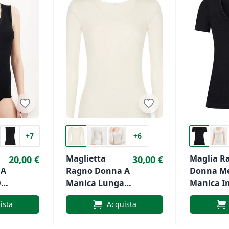
+7
+6
Maglietta
Maglia R
20,00 €
30,00 €
 A
Ragno Donna A
Donna M
i
Manica Lunga
Manica I
n
In Lana E Seta
E Seta Ar
ista
Acquista
Art.4029