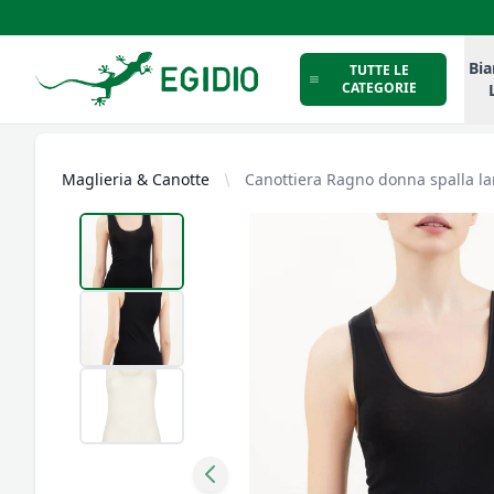
Intimo Egidio
Bia
TUTTE LE
CATEGORIE
Maglieria & Canotte
Canottiera Ragno donna spalla lar