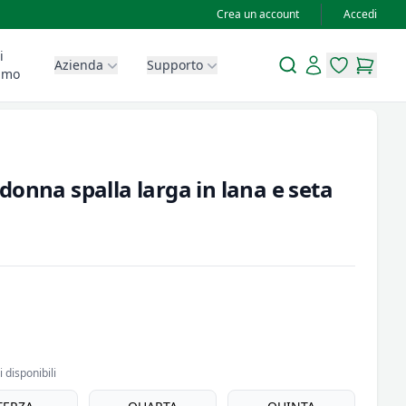
Crea un account
Accedi
i
Search
Account
Azienda
Supporto
items in wis
items in
amo
onna spalla larga in lana e seta
 disponibili