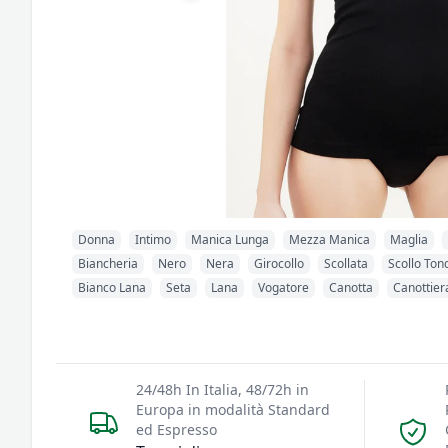
Donna
Intimo
Manica Lunga
Mezza Manica
Maglia
Biancheria
Nero
Nera
Girocollo
Scollata
Scollo Ton
Bianco Lana
Seta
Lana
Vogatore
Canotta
Canottier
24/48h In Italia, 48/72h in
Europa in modalità Standard
ed Espresso