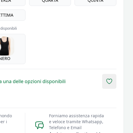
TERZA
QUARTA
QUINTA
ETTIMA
disponibili
NERO
 una delle opzioni disponibili
Add to fav
 mondo
Forniamo assistenza rapida
er i
e veloce tramite Whatsapp,
Telefono e Email