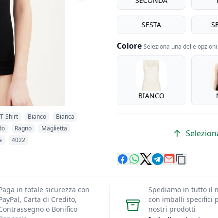
SECONDA
SESTA
S
Colore
Seleziona una delle opzioni 
Colore
BIANCO
T-Shirt
Bianco
Bianca
do
Ragno
Maglietta
Seleziona
a
4022
Paga in totale sicurezza con
Spediamo in tutto il
PayPal, Carta di Credito,
con imballi specifici p
Contrassegno o Bonifico
nostri prodotti