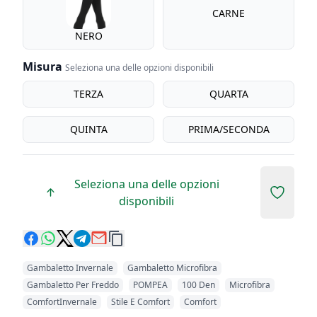
CARNE
NERO
Misura
Seleziona una delle opzioni disponibili
Misura
TERZA
QUARTA
QUINTA
PRIMA/SECONDA
Seleziona una delle opzioni
Add to 
disponibili
Gambaletto Invernale
Gambaletto Microfibra
Gambaletto Per Freddo
POMPEA
100 Den
Microfibra
ComfortInvernale
Stile E Comfort
Comfort