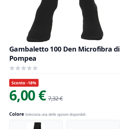
Gambaletto 100 Den Microfibra di
Pompea
Recensioni
out of 5 stars
Informazioni Prodotto
Descrizione riassuntiva
Sconto -18%
6,00 €
7,32 €
Colore
Seleziona una delle opzioni disponibili
Colore