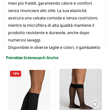
mesi più freddi, garantendo calore e comfort
senza rinunciare allo stile. La sua elasticità
assicura una calzata comoda e senza costrizioni,
mentre la microfibra di alta qualità mantiene il
prodotto resistente e durevole, anche dopo
numerosi lavaggi.
Disponibile in diverse taglie e colori, il gambaletto
100 Den Microfibra di Pompea è l'accessorio
Potrebbe Interessarti Anche
ideale per ogni giorno, ma anche per le occasioni
speciali in cui desideri un look sofisticato e
-18%
confortevole. Scegli la qualità e il comfort che solo
Pompea può offrire.