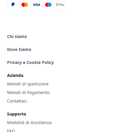
paypal
mastercard
visa
maestro
google_pay
Chi siamo
Dove Siamo
Privacy e Cookie Policy
Azienda
Metodi di spedizione
Metodi di Pagamento
Contattaci
Supporto
Modalità di Assistenza
FAQ