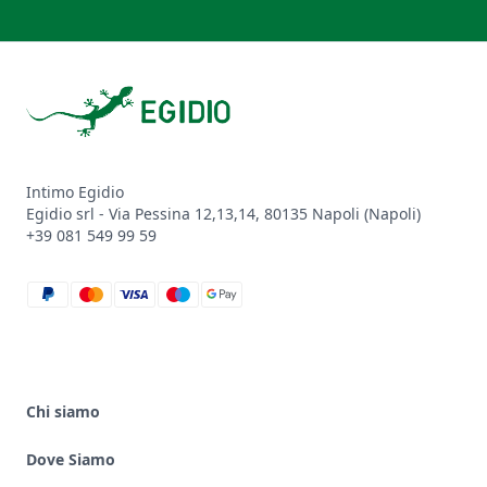
Footer
Intimo Egidio
Egidio srl - Via Pessina 12,13,14, 80135 Napoli (Napoli)
+39 081 549 99 59
paypal
mastercard
visa
maestro
google_pay
Chi siamo
Dove Siamo