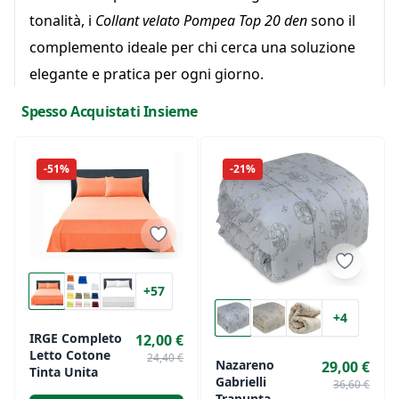
tonalità, i
Collant velato Pompea Top 20 den
sono il
complemento ideale per chi cerca una soluzione
elegante e pratica per ogni giorno.
Caratteristiche principali
:
Spesso Acquistati Insieme
Densità 20 denari, per una trasparenza leggera e
raffinata
-51%
-21%
Tessuto resistente e morbido sulla pelle
Cinturino confortevole che si adatta senza
stringere
Ideali per ogni stagione e occasione
Disponibili in varie tonalità per adattarsi
+57
perfettamente a ogni look
+4
IRGE Completo
12,00 €
Perfetti per chi desidera un tocco di eleganza
Letto Cotone
24,40 €
Nazareno
29,00 €
senza rinunciare al comfort, i
Collant velato Pompea
Tinta Unita
Gabrielli
36,60 €
Top 20 den
sono un must-have nel tuo
Trapunta