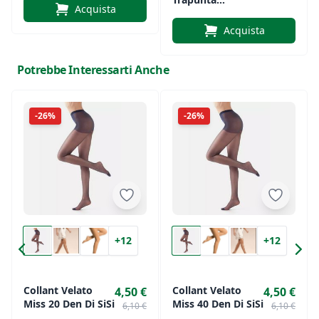
Acquista
Anallergica
guardaroba.
Double Face
Acquista
Lettino/Culla
Potrebbe Interessarti Anche
-26%
-26%
+12
+12
Collant Velato
Collant Velato
4,50 €
4,50 €
Miss 20 Den Di SiSi
Miss 40 Den Di SiSi
6,10 €
6,10 €