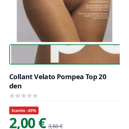
Collant Velato Pompea Top 20
den
Recensioni
out of 5 stars
Informazioni Prodotto
Descrizione riassuntiva
Sconto -45%
2,00 €
3,66 €